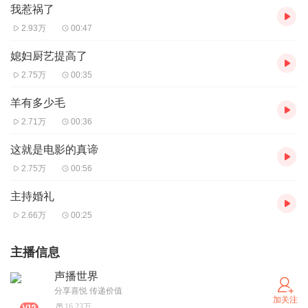
我惹祸了
2.93万
00:47
媳妇厨艺提高了
2.75万
00:35
羊有多少毛
2.71万
00:36
这就是电影的真谛
2.75万
00:56
主持婚礼
2.66万
00:25
主播信息
声播世界
分享喜悦 传递价值
加关注
16.23万