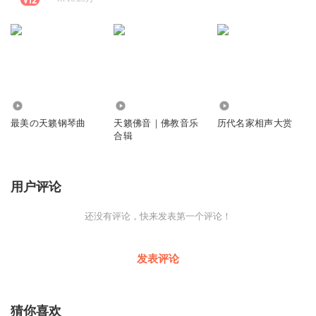
8.87万
95.63万
738.92万
最美の天籁钢琴曲
天籁佛音｜佛教音乐
历代名家相声大赏
合辑
用户评论
还没有评论，快来发表第一个评论！
发表评论
猜你喜欢