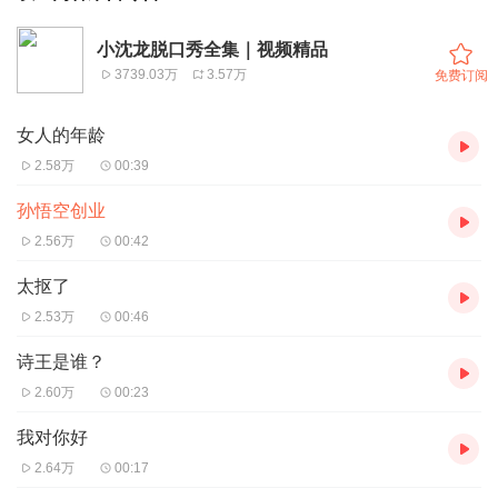
小沈龙脱口秀全集｜视频精品
3739.03万
3.57万
免费订阅
女人的年龄
2.58万
00:39
孙悟空创业
2.56万
00:42
太抠了
2.53万
00:46
诗王是谁？
2.60万
00:23
我对你好
2.64万
00:17