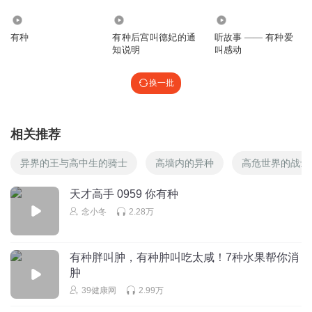
1.80万
9037
2.01万
有种
有种后宫叫德妃的通
听故事 —— 有种爱
知说明
叫感动
换一批
相关推荐
异界的王与高中生的骑士
高墙内的异种
高危世界的战士
天才高手 0959 你有种
念小冬
2.28万
有种胖叫肿，有种肿叫吃太咸！7种水果帮你消
肿
39健康网
2.99万