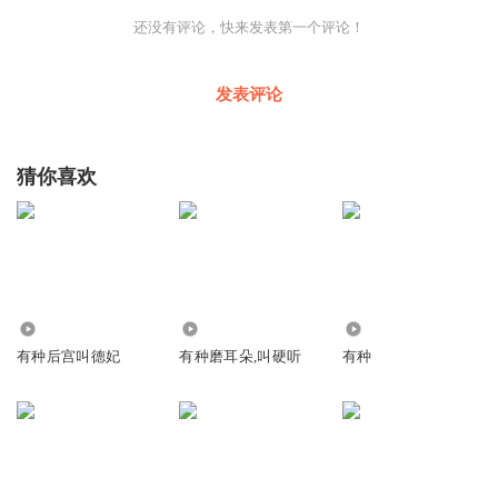
还没有评论，快来发表第一个评论！
发表评论
猜你喜欢
2.37万
12.80万
7.58万
有种后宫叫德妃
有种磨耳朵,叫硬听
有种