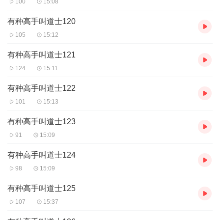
100
15:08
因此改变；
【购买须知】
有种高手叫道士120
1.
本书为付费有声书，如在充值
/
购买环节遇到问题，可以通
105
15:12
过页面上方按钮，分享至微信内使用微信支付完成购买。在
有种高手叫道士121
订阅或付费过程中，如有任何问题可搜索公众号【
bestxml
124
15:11
y
】或【喜马拉雅付费精品】来随时咨询问题，也可以拨打
有种高手叫道士122
客服电话：
0514-82395811
，客服小伙伴会为您贴心解答。
101
15:13
2.
严禁翻录成任何形式，严禁在任何第三方平台传播，违者
有种高手叫道士123
将追究法律责任。
91
15:09
有种高手叫道士124
98
15:09
有种高手叫道士125
107
15:37