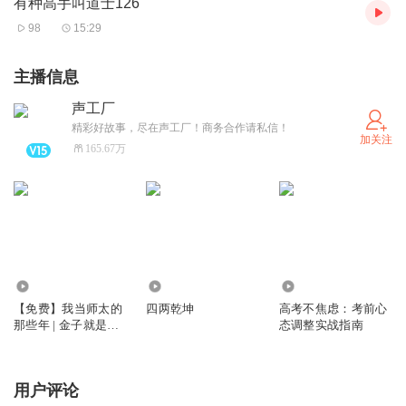
有种高手叫道士126
98
15:29
主播信息
声工厂
精彩好故事，尽在声工厂！商务合作请私信！
加关注
165.67万
5.42万
13.82万
5512
【免费】我当师太的
四两乾坤
高考不焦虑：考前心
那些年 | 金子就是钞
态调整实战指南
票力作 | 叶白白播讲
用户评论