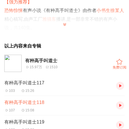
【强力推荐】
恐怖惊悚
有声小说《有种高手叫道士》由
作者
小书生
徐某人
精心稿写
,
由声工厂
雅骚客
播讲
,
是一部非常不错的有声小
说，共140集。
小道士在都市，又该何去何从？
做个小小算命先生？做个乖
乖学生？
当然不，捉鬼降魔，照样得做。
这是道士当高手的
以上内容来自专辑
年代，舍我其谁。
有种高手叫道士
【内容简介】
15.97万
1510
免费订阅
二十年前，茅山之巅的老君金身旁一位婴儿凭空而降，当代
茅山掌门称他为众生之子；这个婴儿被送到凡间，接受心智
有种高手叫道士117
锻炼，二十年后，他长大成人，却又背负上了应劫之人的名
103
15:26
号，一场大劫从此开启离奇故事正式揭晓。
有种高手叫道士118
鬼怪对他来说，都是信手拈来的小菜；
107
15:08
第一次接大客户的单子，就遇上神秘宝贝，百鬼夜游图；
有种高手叫道士119
第二次自己遇鬼，就碰上了千年大劫的封印，从此世界都要