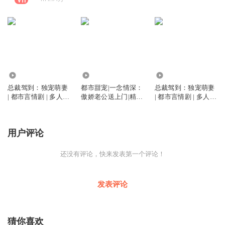
8.54万
9626
9160
总裁驾到：独宠萌妻
都市甜宠|一念情深：
总裁驾到：独宠萌妻
| 都市言情剧 | 多人有
傲娇老公送上门|精品
| 都市言情剧 | 多人有
声 | 总裁豪门
多播|傲娇总裁追妻火
声 | 总裁豪门 | 撩妹
葬场
技能满点
用户评论
还没有评论，快来发表第一个评论！
发表评论
猜你喜欢