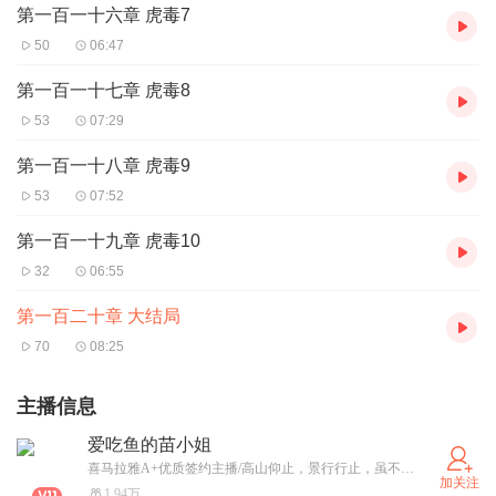
第一百一十六章 虎毒7
50
06:47
第一百一十七章 虎毒8
53
07:29
第一百一十八章 虎毒9
53
07:52
第一百一十九章 虎毒10
32
06:55
第一百二十章 大结局
70
08:25
主播信息
爱吃鱼的苗小姐
喜马拉雅A+优质签约主播/高山仰止，景行行止，虽不能至，然心向往之。
加关注
1.94万