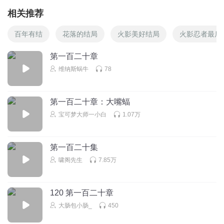
相关推荐
百年有结
花落的结局
火影美好结局
火影忍者最后
第一百二十章
维纳斯蜗牛
78
第一百二十章：大嘴蝠
宝可梦大师一小白
1.07万
第一百二十集
啸阁先生
7.85万
120 第一百二十章
大肠包小肠_
450