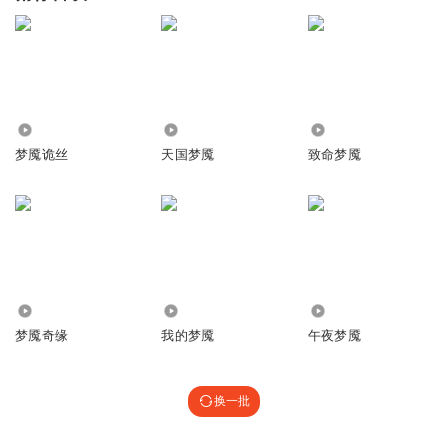
7.03万
2933
1.35万
梦魇诡丝
天国梦魇
致命梦魇
730
8.12万
2138
梦魇奇缘
我的梦魇
午夜梦魇
换一批