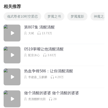
相关推荐
魂武尊者10时空爱恋
梦魇之书
梦魇魔影
神魔之魇
第807集 清醒清醒
大斌
13.73万
0519掌嘴让他清醒清醒
配音沐心
3.63万
热血争锋586：让你清醒清醒
李建森_玉麒麟
4.29万
做个清醒的婆婆 做个清醒的婆婆
煮酒醺醉光阴
28