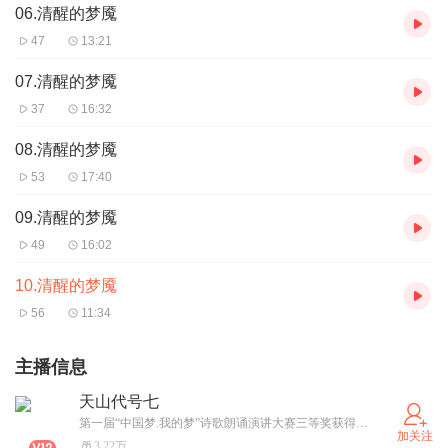
06.清醒的梦魇
47
13:21
07.清醒的梦魇
37
16:32
08.清醒的梦魇
53
17:40
09.清醒的梦魇
49
16:02
10.清醒的梦魇
56
11:34
主播信息
天山代号七
第一届“中国梦.我的梦”诗歌朗诵演讲大赛三等奖获得者。
加关注
3.22万