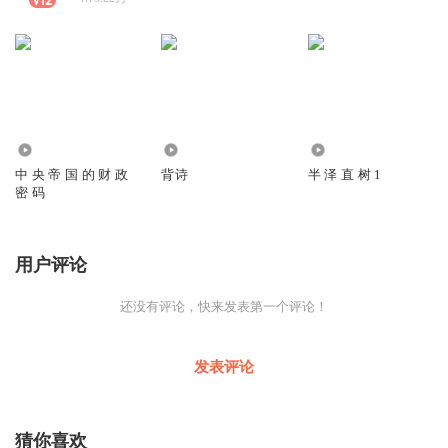
5.11万
125
663
中 央 帝 国 的 财 政
背诗
半 泽 直 树 1
密 码
用户评论
还没有评论，快来发表第一个评论！
发表评论
猜你喜欢