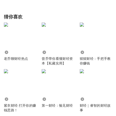
猜你喜欢
26.28万
345
6781
老乔聊财经热点
曾乔带你看懂财经资
猩猩财经：手把手教
本【私藏实用】
你赚钱
4935
34.28万
2.86万
紫衣财经:打开你的赚
第一财经：愉见财经
财经｜睿智的财经故
钱思路！
事