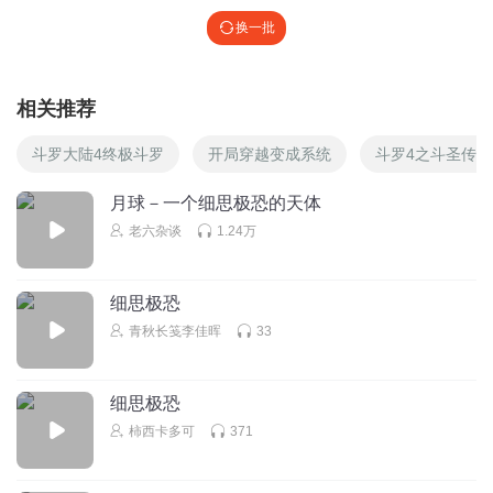
换一批
相关推荐
斗罗大陆4终极斗罗
开局穿越变成系统
斗罗4之斗圣传说
月球－一个细思极恐的天体
老六杂谈
1.24万
细思极恐
青秋长笺李佳晖
33
细思极恐
柿西卡多可
371