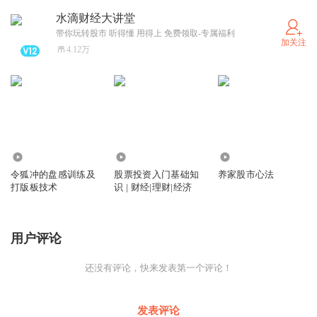
水滴财经大讲堂
带你玩转股市 听得懂 用得上 免费领取-专属福利
加关注
4.12万
2.65万
6124
11.41万
令狐冲的盘感训练及
股票投资入门基础知
养家股市心法
打版板技术
识 | 财经|理财|经济
用户评论
还没有评论，快来发表第一个评论！
发表评论