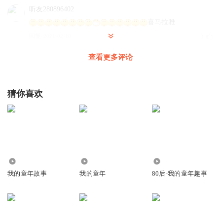
听友280896402
喜马拉雅
回复
2021-02-10
3
查看更多评论
网络男童
，
猜你喜欢
回复
2023-10-10
2
屑凯_kay
哈哈哈好听
回复
2022-07-29
2
1759
1900
361
我的童年故事
我的童年
80后-我的童年趣事
童语之星
牛不牛，太牛了吧！😄😄😄
回复
2022-01-11
2