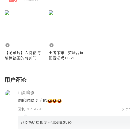
7.30万
163.42万
【纪录片】希特勒与
王者荣耀 | 英雄台词
纳粹德国的将帅们
配音超燃BGM
用户评论
山湖暗影
啊哈哈哈哈哈哈
回复
2021-02-10
3
想吃烤奶糕
回复 @
山湖暗影
:
😱