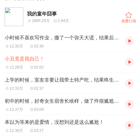
我的童年囧事
2895.29万
2.94万
免费订阅
小时候不喜欢写作业，撒了一个弥天大谎，结果后果很严重！
12.35万
02:36
小丑竟是我自己！
12.28万
02:02
上学的时候，室友非要让我带土特产吃，结果终生难忘
12.31万
02:37
初中的时候，好奇女生宿舍长啥样，做了件很尴尬的事情
12.37万
03:09
本以为等来的是爱情，没想到还是这么尴尬！
12.36万
03:27