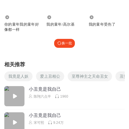
15849097341
🇬🇧🇬🇧🇬🇧🇬🇧🇬🇧🇬🇧🇬🇧🇬🇧外国😷
1542
1497
800
你的童年我的童年好
我的童年/高尔基
我的童年受伤了
回复
2021-05-26
2
像都一样
听友40115168
换一批
6666
回复
2021-06-03
2
相关推荐
九尾狐九绒
喜欢黄色的朋友点个赞吧
我竟是人妖
爱上丑相公
至尊神主之天命丑女
丑妻
回复
小丑竟是我自己
2023-08-02
1
陈翔六点半
1960
1815760flpf
💩💩💩💩💩💩💩💩💩💩💩💩💩💩💩💩💩💩💩💩💩💩💩💩💩💩
小丑竟是我自己
💩💩💩💩💩💩💩💩💩💩💩💩💩💩💩💩💩💩💩💩💩💩💩💩💩💩
宋可熙
9.24万
💩💩💩💩💩💩💩💩💩💩💩💩💩💩💩💩💩💩💩💩💩💩💩💩💩💩