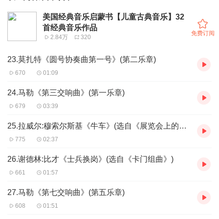
美国经典音乐启蒙书【儿童古典音乐】32
首经典音乐作品
免费订阅
2.84万
320
23.莫扎特《圆号协奏曲第一号》(第二乐章)
670
01:09
24.马勒《第三交响曲》(第一乐章)
679
03:39
25.拉威尔:穆索尔斯基《牛车》(选自《展览会上的图画》)
775
02:37
26.谢德林:比才《士兵换岗》(选自《卡门组曲》)
661
01:57
27.马勒《第七交响曲》(第五乐章)
608
01:51