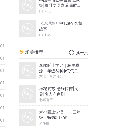
经|提升文学素养睡前必
听原创
26万
《道理经》中128个智慧
故事
3.9万
-01
相关推荐
换一批
-01
李哪吒上学记｜稀里糊
-01
涂一年级&神神气气二年
级
东海小学广播站
-01
神秘复苏|悬疑惊悚|灵
异|多人有声剧
-01
北冥有声
-01
米小圈上学记:一二三年
级 | 畅销出版物
-01
米小圈