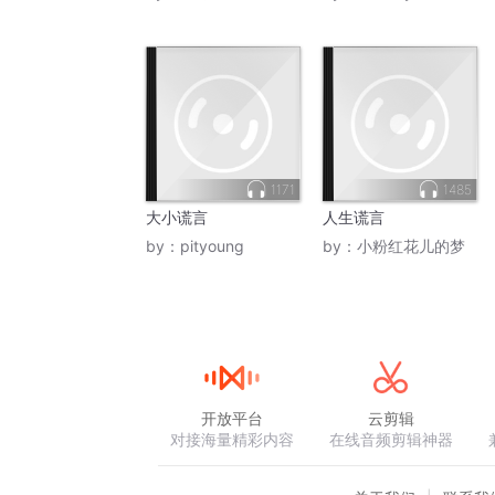
1171
1485
大小谎言
人生谎言
by：
pityoung
by：
小粉红花儿的梦
开放平台
云剪辑
对接海量精彩内容
在线音频剪辑神器