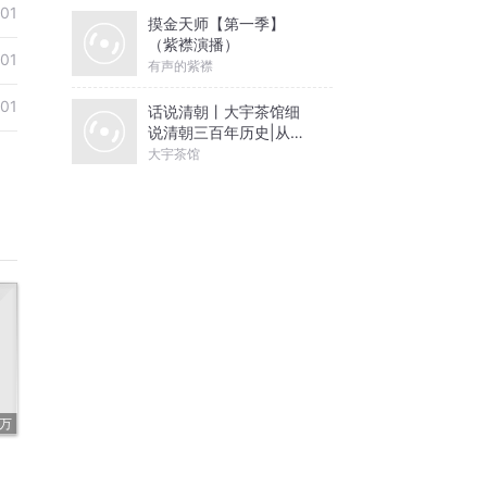
-01
摸金天师【第一季】
（紫襟演播）
-01
有声的紫襟
-01
话说清朝丨大宇茶馆细
说清朝三百年历史|从努
尔哈赤到末代皇帝溥仪|
大宇茶馆
康熙雍正乾隆
5万