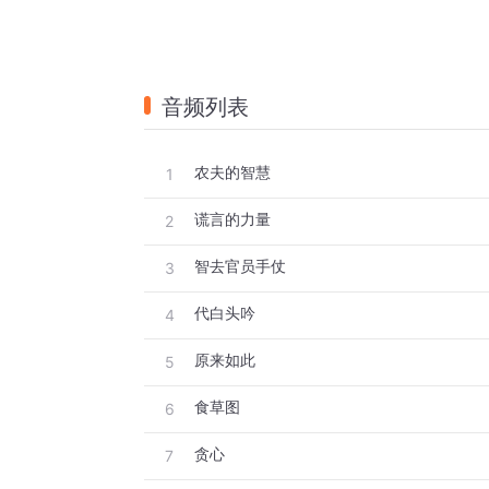
音频列表
农夫的智慧
1
谎言的力量
2
智去官员手仗
3
代白头吟
4
原来如此
5
食草图
6
贪心
7