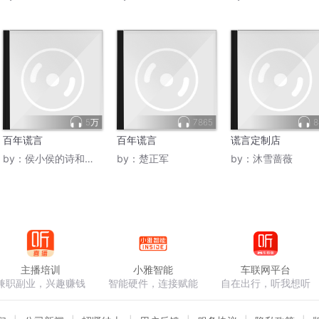
5万
7865
8
百年谎言
百年谎言
谎言定制店
by：
侯小侯的诗和远方
by：
楚正军
by：
沐雪蔷薇
主播培训
小雅智能
车联网平台
兼职副业，兴趣赚钱
智能硬件，连接赋能
自在出行，听我想听