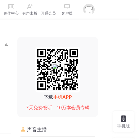
创作中心
有声出版
开通会员
客户端
下载
手机APP
7天免费畅听
10万本会员专辑
手机版
声音主播