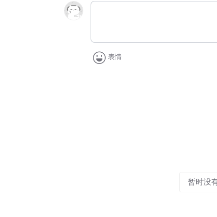
表情
暂时没