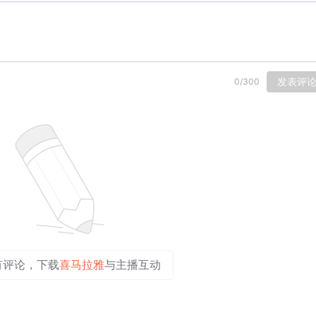
发表评
0
/
300
有评论，下载
喜马拉雅
与主播互动