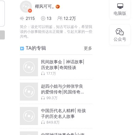
椰风可可_
电脑版
2115
13
12.2万
简介：
读史可以明鉴，知古可以鉴今，希望我
读的小故事能传达出正能量，引起大家的一些
论
共鸣。
公众号
TA的专辑
更多
民间故事会 | 神话故事|
历史故事|奇闻怪谈
17.1万
赵四小姐与少帅张学良
的爱情传奇|民国传奇女
子人物传记
99.3万
中国历代名人精粹| 给孩
子的历史名人故事
849.8万
中国神话故事合集|山海