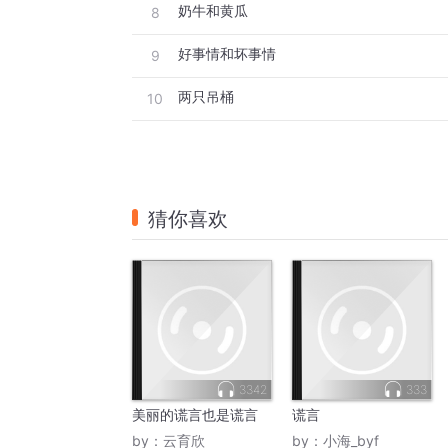
奶牛和黄瓜
8
好事情和坏事情
9
两只吊桶
10
猜你喜欢
3342
333
美丽的谎言也是谎言
谎言
by：
云育欣
by：
小海_byf