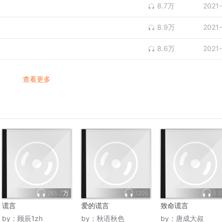
8.7万
2021
8.9万
2021
8.6万
2021
查看更多
265.7万
1205
5.
谎言
爱的谎言
致命谎言
by：
顾辰1zh
by：
秋语秋色
by：
唐成大叔