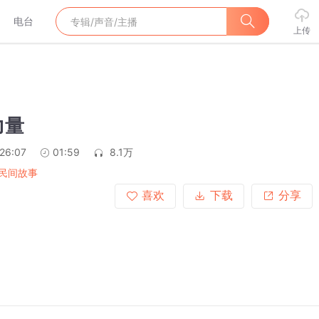
电台
上传
力量
:26:07
01:59
8.1万
民间故事
喜欢
下载
分享