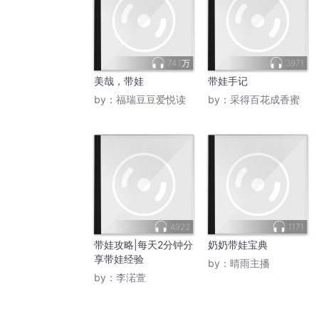
74.1万
3971
美哉，带娃
带娃手记
by：
福瑞豆豆爱悦读
by：
采得百花成香蜜
4922
1171
带娃攻略|每天2分钟分
奶奶带娃宝典
享带娃经验
by：
晴雨主播
by：
李渃萱