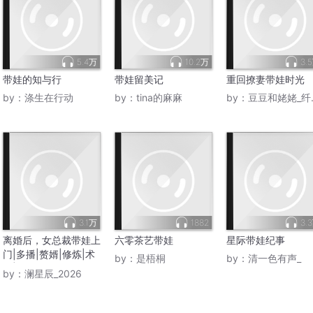
5.4万
10.2万
3.
带娃的知与行
带娃留美记
重回撩妻带娃时光
by：
涤生在行动
by：
tina的麻麻
by：
豆豆和姥姥_纤菲依然R
3.1万
1882
3.
离婚后，女总裁带娃上
六零茶艺带娃
星际带娃纪事
门|多播|赘婿|修炼|术
by：
是梧桐
by：
清一色有声_
法|遭嫌弃逐出家门，
by：
澜星辰_2026
女总裁带娃寻亲