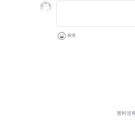
表情
暂时没