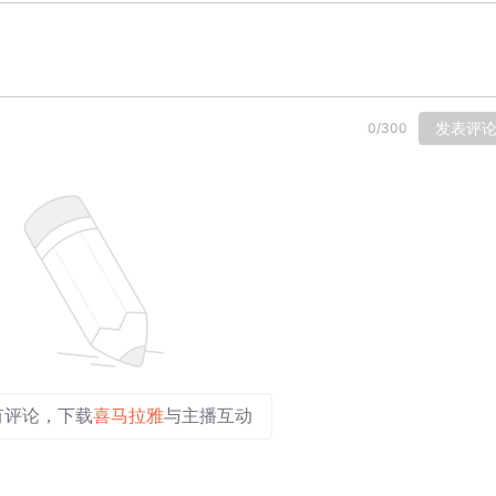
发表评
0
/
300
有评论，下载
喜马拉雅
与主播互动