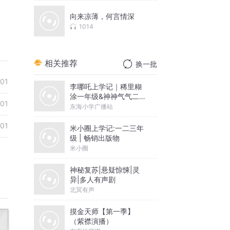
向来凉薄，何言情深
1014
相关推荐
换一批
-01
李哪吒上学记｜稀里糊
涂一年级&神神气气二年
-01
级
东海小学广播站
-01
米小圈上学记:一二三年
级 | 畅销出版物
米小圈
神秘复苏|悬疑惊悚|灵
异|多人有声剧
北冥有声
摸金天师【第一季】
（紫襟演播）