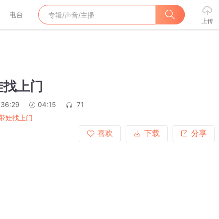
电台
上传
娃找上门
:36:29
04:15
71
带娃找上门
喜欢
下载
分享