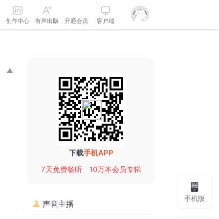
创作中心
有声出版
开通会员
客户端
下载
手机APP
7天免费畅听
10万本会员专辑
手机版
声音主播