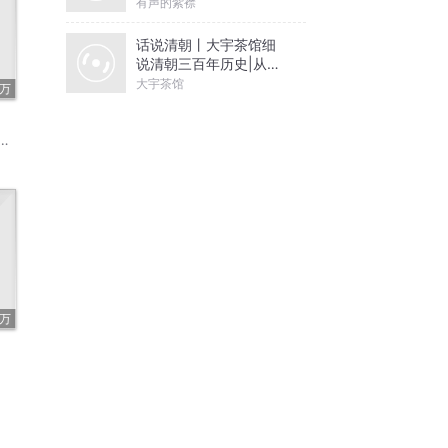
有声的紫襟
话说清朝丨大宇茶馆细
说清朝三百年历史|从努
尔哈赤到末代皇帝溥仪|
大宇茶馆
5万
康熙雍正乾隆
3万