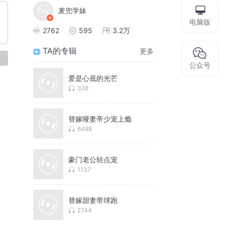
麦兜学妹
电脑版
2762
595
3.2万
TA的专辑
更多
论
公众号
爱是心底的光芒
328
替嫁哑妻帝少宠上瘾
6488
豪门老公轻点宠
1137
替嫁甜妻带球跑
2744