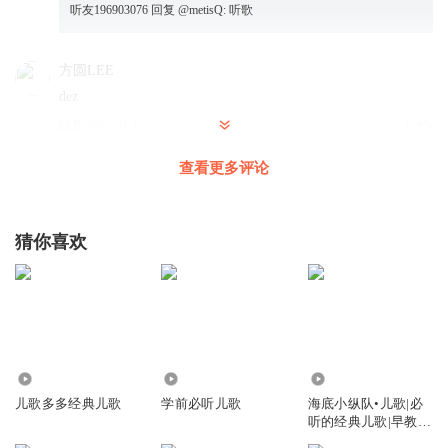
听友196903076
回复 @
metisQ
:
听歌
方圆LEE
dez
回复
2022-01-17
6
查看更多评论
声声孤兮
白龙马
回复
2024-04-27
0
猜你喜欢
林格亦
孩子特别喜欢听，都会唱了
回复
2024-03-05
3
169.24万
11.43万
19.22万
林格亦
儿歌多多经典儿歌
学前必听儿歌
海底小纵队•儿歌|必
白龙马蹄朝西拖着唐三藏跟着仨徒弟
听的经典儿歌|早教歌
回复
2024-02-15
3
曲