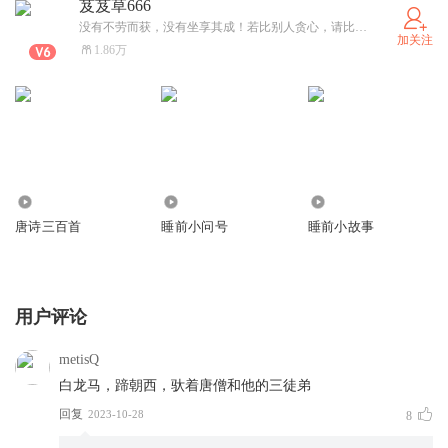
芨芨草666
没有不劳而获，没有坐享其成！若比别人贪心，请比别人用心！
加关注
1.86万
14
2.07万
1805
唐诗三百首
睡前小问号
睡前小故事
用户评论
metisQ
白龙马，蹄朝西，驮着唐僧和他的三徒弟
回复
2023-10-28
8