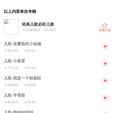
以上内容来自专辑
经典儿歌必听儿歌
1736.96万
1.93万
免费订阅
儿歌-采蘑菇的小姑娘
65.13万
01:31
儿歌-小星星
77.11万
01:14
儿歌-我是一个粉刷匠
69.09万
00:49
儿歌-字母歌
62.60万
01:42
儿歌-我的好妈妈