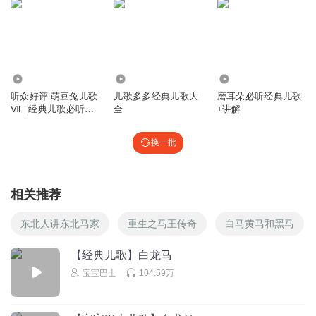
1501426uxeb
?no ?? kkk??
回复
2023-04-02
3
26.52万
1.38万
1.37万
听众好评 萌豆兔儿歌
儿歌多多经典儿歌大
磨耳朵必听经典儿歌
听友309812409
Ⅶ | 经典儿歌必听儿
全
+讲解
兔子
歌
回复
2023-01-13
3
换一批
薇薇蔚蔚99
相关推荐
回复
2022-09-15
2
东北人讲东北马家
重生之马王传奇
白马黄马和黑马
巧克力香水
回复 @
薇薇蔚蔚99
:
a a a a a a a a a a a a a a a a a a a a a a a a a a
【经典儿歌】白龙马
a a a a a a a a a a a a a a a a a a a a a a a a a a a a a a a s s s a a a a a a a a a a A a a a a
a a a AAAAAAAAAAA
宝宝巴士
104.59万
听友498327960