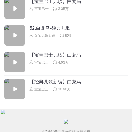
【宝宝巴士儿歌】白龙马
爱丽娜姐姐对我来说就是不一样的烟火哈哈哈
宝宝巴士
3.35万
回复
2026-07-15
2
52.白龙马-经典儿歌
凤之梧桐
亲宝儿歌动画
929
西天取经上大道，一走就是几万里
回复
2024-01-03
2
【宝宝巴士儿歌】白龙马
宝宝巴士
4.93万
【经典儿歌新编】白龙马
宝宝巴士
20.90万
© 2014-
2026
喜马拉雅 版权所有