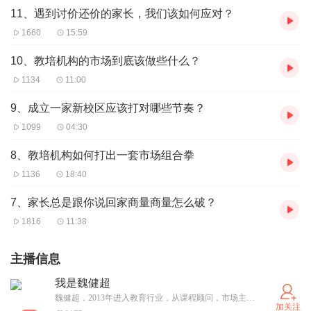
11、遇到讨价还价的家长，我们该如何应对？
1660
15:59
10、教培机构的市场到底该做些什么？
1134
11:00
9、成立一家新校区应该打对哪些节奏？
1099
04:30
8、教培机构如何打出一套市场组合拳
1136
18:40
7、家长总是跟你说回家商量商量怎么破？
1816
11:38
主播信息
我是魏健超
魏健超，2013年进入教育行业，从课程顾问，市场主管，区域校长，一直到运营经理，一路上跌跌撞撞，也总结了一些关于教育行业运营的失败或成功的经验和心得，2019年12月18号，在职的同时，我跟合伙人开了一家机械公民机器人校区，创业的每一天都充满着挑战和辛酸，但我觉得都是营养，我必须平衡好生活，总部工作，自己校区的运营这三件事情，也正因为如此，我的每一天变得丰富多彩起来了，所以很愿意跟大家一起分享这些，希望我创业的故事可以给到你一点点鼓励，也希望我们互相学习，共同进步，我认为:做教育，快就是慢，慢就是快，不求一日千里，但求日拱一卒！
加关注