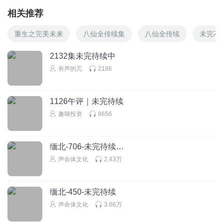
相关推荐
重生之完美未来
八仙全传续集
八仙全传续
未完不
2132集未完待续中
有声的兀
2186
1126午评｜未完待续
趣聊投资
8656
缅北-706-未完待续…
声命体文化
2.43万
缅北-450-未完待续
声命体文化
3.66万