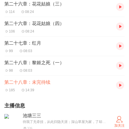
第二十六章：花花姑娘（三）
114
08:24
第二十六章：花花姑娘（四）
106
08:24
第二十七章：红月
99
08:03
第二十八章：黎姬之死（一）
98
08:03
第二十八章：未完待续
185
14:39
主播信息
池塘三三
待我了无牵挂，从此归隐天涯；深山草屋为家，了却人世浮华；忙时修篱种菊，闲时小酒清茶；相邀三五知己，余生共度清雅；良田美眷作伴，共享一世韶华；清平布衣当下，醉美夕阳无暇；品茗酌酒清欢，同抚琴声暗哑；江山秀美如画，围炉闲话桑麻。
加关注
326