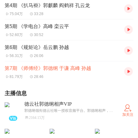
第4期 《扒马褂》郭麒麟 阎鹤祥 孔云龙
75.04万
33:28
第5期 《学电台》高峰 栾云平
52.60万
30:52
第6期 《规矩论》岳云鹏 孙越
56.31万
26:06
第7期 《师傅经》郭德纲 于谦 高峰 孙越
81.79万
28:46
主播信息
德云社郭德纲相声VIP
郭德纲领衔德云社唯一授权音频平台。郭德纲相声，包括其著名的君臣斗、马寿出世、宋金刚押宝、解学士等。
加关注
2164.15万