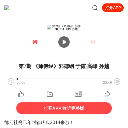
打开APP
第7期 《师傅经》郭德纲 于谦 高峰 孙越
00:00
28:46
打开APP 收听完整版
德云社癸巳年封箱庆典
2014来啦
！