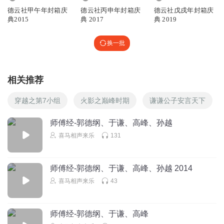
德云社甲午年封箱庆
德云社丙申年封箱庆
德云社戊戌年封箱庆
醒着做梦zZ
典2015
典 2017
典 2019
谁说老郭不会唱歌的
回复
换一批
2021-04-15
2
醒着做梦zZ
回复 @
醒着做梦zZ
:
里面有几首插进去的歌，虽然也小
曲味儿hhhhhh
相关推荐
穿越之第7小组
火影之巅峰时期
谦谦公子安言天下
____葵生丶
这集声音太小了
师傅经-郭德纲、于谦、高峰、孙越
回复
2021-07-02
4
喜马相声来乐
131
公民老冯
回复 @
____葵生丶
:
太小了
师傅经-郭德纲、于谦、高峰、孙越 2014
喜马相声来乐
43
欢喜宝宝不会
我来了
师傅经-郭德纲、于谦、高峰
回复
2021-02-09
3