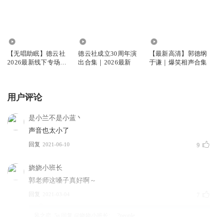
1009.44万
343.93万
944.10万
【无唱助眠】德云社
德云社成立30周年演
【最新高清】郭德纲
2026最新线下专场大
出合集｜2026最新
于谦｜爆笑相声合集
合集
用户评论
是小兰不是小蓝丶
声音也太小了
回复
2021-06-10
9
娆娆小班长
郭老师这嗓子真好啊～
回复
2021-03-04
7
风之恋_5a
回复 @
娆娆小班长
:
. . ?people