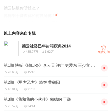
德云快板你听过么？
郭德纲于谦教你如何做师傅！
更有咱们少帅倾情演绎《扒马褂》~
精彩不容错过！
以上内容来自专辑
德云社癸巳年封箱庆典2014
435.97万
1.62万
免费订阅
第1期 快板《绕口令》李云天 许广 史爱东 王少立 梁鹤坤
28.63万
15:16
第2期 《甲方乙方》烧饼 曹鹤阳
46.01万
21:03
第3期《我和我的小伙伴》郭德纲 于谦
95.57万
34:44