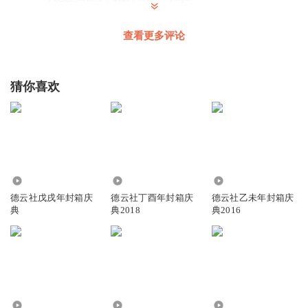
查看更多评论
荣耀之父
e
回复
2021-02-11
7
猜你喜欢
常安故里
我想问一下他们仨一起说的莽撞人是哪个啊
回复
2021-05-16
6
奚广宪
回复 @
常安故里
:
六一一贱了？。我？。
1.57万
516.79万
1453.43万
德云社戊戌年封箱庆
德云社丁酉年封箱庆
德云社乙未年封箱庆
典
典2018
典2016
1829161bmhx
声音忽大忽小，现场吗？
回复
2021-02-07
3
海底捞捞捞不动
回复 @
1829161bmhx
:
对
1010.84万
1770.61万
575.61万