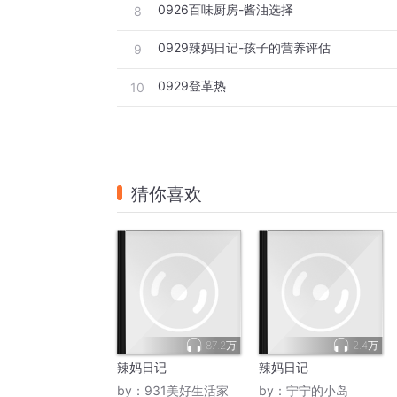
0926百味厨房-酱油选择
8
0929辣妈日记-孩子的营养评估
9
0929登革热
10
猜你喜欢
87.2万
2.4万
辣妈日记
辣妈日记
by：
931美好生活家
by：
宁宁的小岛