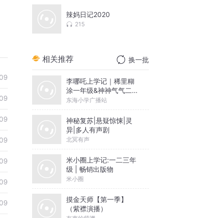
辣妈日记2020
215
相关推荐
换一批
09
李哪吒上学记｜稀里糊
涂一年级&神神气气二年
09
级
东海小学广播站
09
神秘复苏|悬疑惊悚|灵
异|多人有声剧
北冥有声
09
米小圈上学记:一二三年
09
级 | 畅销出版物
米小圈
09
摸金天师【第一季】
09
（紫襟演播）