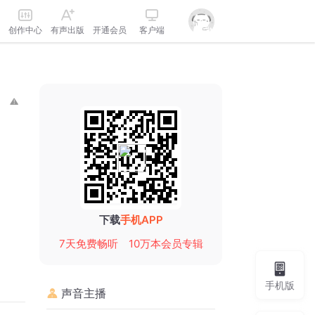
创作中心
有声出版
开通会员
客户端
下载
手机APP
7天免费畅听
10万本会员专辑
手机版
声音主播