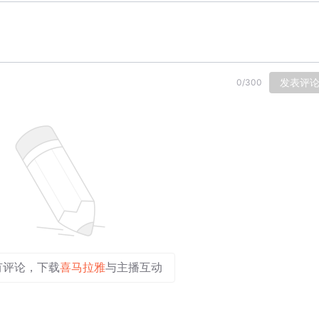
发表评
0
/
300
有评论，下载
喜马拉雅
与主播互动