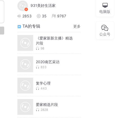
931美好生活家
电脑版
2853
35
9767
TA的专辑
更多
论
公众号
《爱家新新主播》精选
片段
98
2020南艺采访
833
复学心理
443
爱家精选片段
2828