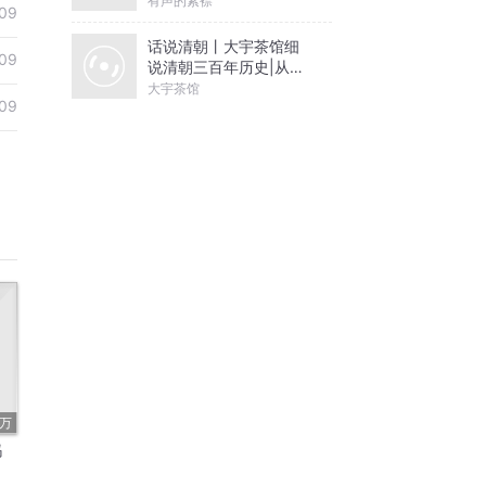
有声的紫襟
09
话说清朝丨大宇茶馆细
09
说清朝三百年历史|从努
尔哈赤到末代皇帝溥仪|
大宇茶馆
09
康熙雍正乾隆
3万
妈