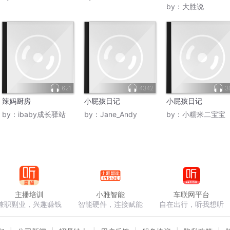
by：
大胜说
621
4342
3
辣妈厨房
小屁孩日记
小屁孩日记
by：
ibaby成长驿站
by：
Jane_Andy
by：
小糯米二宝宝
主播培训
小雅智能
车联网平台
兼职副业，兴趣赚钱
智能硬件，连接赋能
自在出行，听我想听