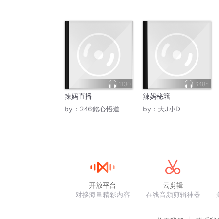
1130
6485
辣妈直播
辣妈秘籍
by：
246銘心悟道
by：
大J小D
开放平台
云剪辑
对接海量精彩内容
在线音频剪辑神器