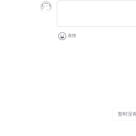
表情
暂时没