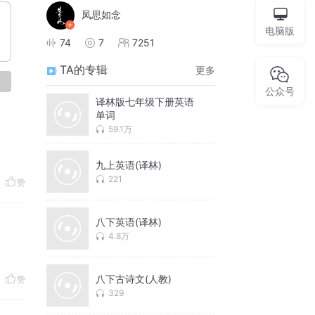
凤思如念
电脑版
74
7
7251
TA的专辑
更多
论
公众号
译林版七年级下册英语
单词
59.1万
九上英语(译林)
221
赞
八下英语(译林)
4.8万
八下古诗文(人教)
赞
329