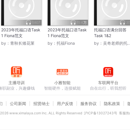
5807
15.6万
3
2023年托福口语Task
2023年托福口语Task
托福口语满分回答
1 Fiona范文
1 Fiona范文
Task 1&2
by：
青秋长矮花莱
by：
托福Fiona
by：
吴奇老师的托口秀
主播培训
小雅智能
车联网平台
兼职副业，兴趣赚钱
智能硬件，连接赋能
自在出行，听我想听
们
公司新闻
招贤纳士
用户反馈
服务协议
隐私政策
2026
www.ximalaya.com lnc. ALL Rights Reserved
沪ICP备13027243号
客服热线