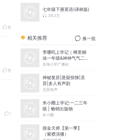
七年级下册英语(译林版)
38.2万
赞
相关推荐
换一批
李哪吒上学记｜稀里糊
涂一年级&神神气气二年
级
东海小学广播站
赞
神秘复苏|悬疑惊悚|灵
异|多人有声剧
北冥有声
米小圈上学记:一二三年
级 | 畅销出版物
1
米小圈
摸金天师【第一季】
（紫襟演播）