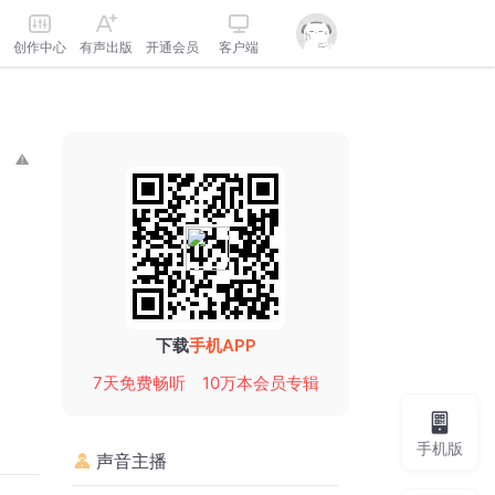
创作中心
有声出版
开通会员
客户端
下载
手机APP
7天免费畅听
10万本会员专辑
手机版
声音主播