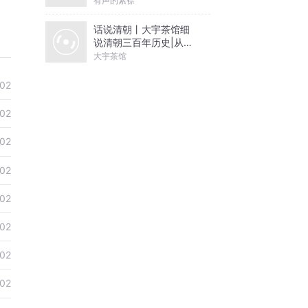
有声的紫襟
话说清朝丨大宇茶馆细
说清朝三百年历史|从努
尔哈赤到末代皇帝溥仪|
大宇茶馆
康熙雍正乾隆
-02
-02
-02
-02
-02
-02
-02
-02