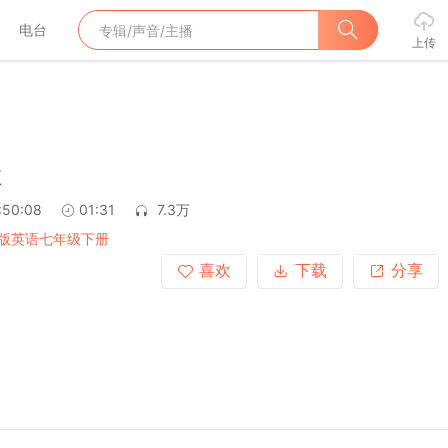
电台
上传
k
:50:08
01:31
7.3万
版英语七年级下册
喜欢
下载
分享