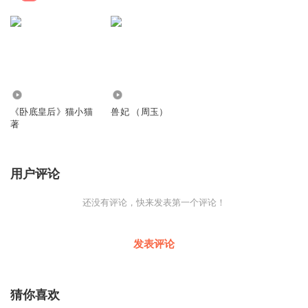
2307
1116
《卧底皇后》猫小猫
兽妃 （周玉）
著
用户评论
还没有评论，快来发表第一个评论！
发表评论
猜你喜欢