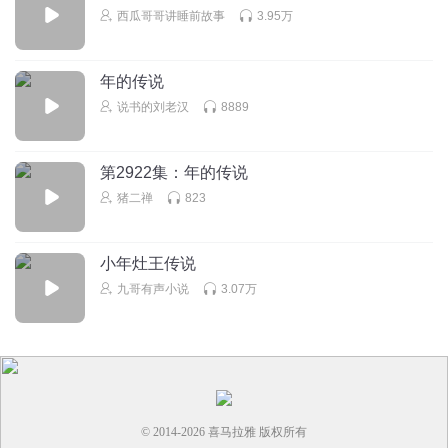
回复
2023-11-02
1
西瓜哥哥讲睡前故事
3.95万
还不错吧好
年的传说
等有人要吃掉西瓜，哥哥
说书的刘老汉
8889
回复
2021-04-03
1
李珺妍
第2922集：年的传说
好听
猪二禅
823
回复
2021-02-17
1
小年灶王传说
九哥有声小说
3.07万
© 2014-
2026
喜马拉雅 版权所有