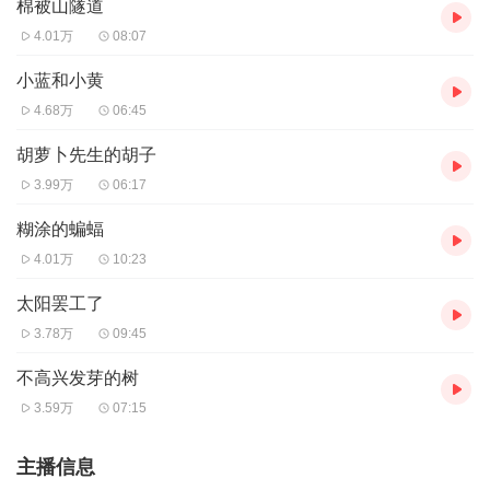
棉被山隧道
4.01万
08:07
小蓝和小黄
4.68万
06:45
胡萝卜先生的胡子
3.99万
06:17
糊涂的蝙蝠
4.01万
10:23
太阳罢工了
3.78万
09:45
不高兴发芽的树
3.59万
07:15
主播信息