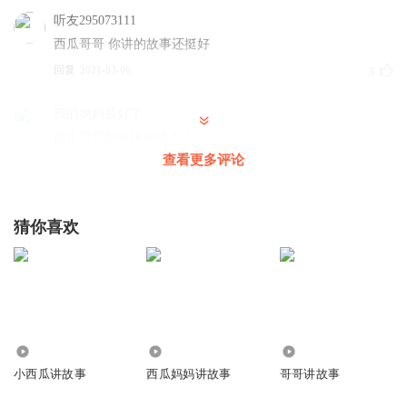
听友295073111
西瓜哥哥 你讲的故事还挺好
回复
2021-03-06
3
我的妈妈最好了
西瓜哥哥新年快乐哦！！！
查看更多评论
回复
2021-03-04
3
665665666666
猜你喜欢
哈哈😊
回复
2021-02-13
3
小白白是小小白
来了来了！
回复
2693
3.61万
608
2021-02-12
3
小西瓜讲故事
西瓜妈妈讲故事
哥哥讲故事
hxfhfxkfcghklh