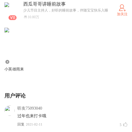
西瓜哥哥讲睡前故事
少儿节目主持人，好听的睡前故事，伴随宝宝快乐入睡
加关注
10.80万
14.86万
小英雄雨来
用户评论
听友75093040
过年也来打卡哦
回复
2021-02-11
5