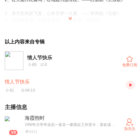
3、身无彩凤双飞翼，心有灵犀一点通。——李商隐《无题》
4、别后唯相思，天涯共明月。——孟郊《古怨别》
5、山无陵，江水为竭，冬雷震震，夏雨雪，天地合，乃敢与君绝！
——佚名《上邪》
以上内容来自专辑
6、死生契阔，与子成说。执子之手，与子偕老。——先秦诗人《击
鼓》
情人节快乐
7、得成比目何辞死，愿作鸳鸯不羡仙。——卢照邻《长安古意》
65
0
免费订阅
8、知我意，感君怜，此情须问天。——温庭筠《更漏子》
情人节快乐
9、入我相思门，知我相思苦，长相思兮长相忆，短相思兮无穷极。
——李白《三五七言》
61
04:13
10、还君明珠双泪垂，恨不相逢未嫁时。——张籍《节妇令》
11、今夕何夕，见此良人。——佚名《绸缪》
主播信息
12、凄凉别后两应同，最是不胜清怨月明中。——纳兰性德《虞美
海霞煦时
人》
1990年大学毕业后一直在一家国企工作至今，喜欢读书，播音，志同道合的朋友可以联系啊，我们共同学习
加关注
13、只愿君心似我心，定不负相思意。——李之仪《卜算子》
9333
14、衣带渐宽终不悔，为伊消得人憔悴。——柳永《蝶梦花》