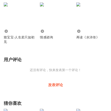
15、何当共剪西窗烛，却话巴山夜雨时。——李商隐《夜雨寄北》
16、曾经沧海难为水，除却巫山不是云。——元稹《离思》
17、玲珑骰子安红豆，入骨相思知不知。——温庭筠《新添声杨柳
枝词二首·其二》
1.92万
128
38
18、天涯地角有穷时，只有相思无尽处。——晏殊《玉楼春》
致宝宝-人生若只如初
情感咨询
再读《水浒传》
见
用户评论
还没有评论，快来发表第一个评论！
发表评论
猜你喜欢