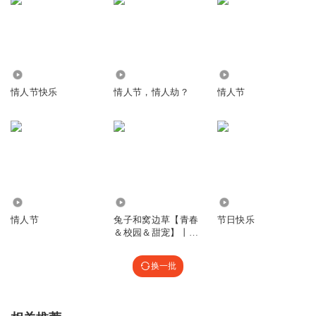
652
4.06万
53
情人节快乐
情人节，情人劫？
情人节
3425
95.06万
72
情人节
兔子和窝边草【青春
节日快乐
＆校园＆甜宠】丨情
人节快乐
换一批