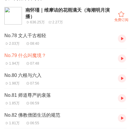
南怀瑾｜维摩诘的花雨满天（海潮明月演
播）
免费订阅
636.25万
2.27万
No.78 文人千古相轻
2.03万
08:40
No.79 什么叫魔境？
1.94万
07:48
No.80 六根与六入
1.98万
07:56
No.81 师道尊严的衰落
1.85万
06:59
No.82 佛教僧团生活的规范
1.81万
06:55