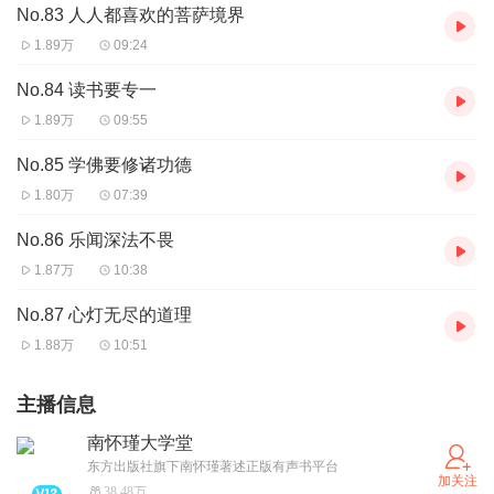
No.83 人人都喜欢的菩萨境界
1.89万
09:24
No.84 读书要专一
1.89万
09:55
No.85 学佛要修诸功德
1.80万
07:39
No.86 乐闻深法不畏
1.87万
10:38
No.87 心灯无尽的道理
1.88万
10:51
主播信息
南怀瑾大学堂
东方出版社旗下南怀瑾著述正版有声书平台
加关注
38.48万