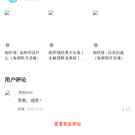
2580.48万
1989.27万
98.25万
南怀瑾 | 金刚经说什
南怀瑾经典大合集丨
南怀瑾 | 论语别裁
么（海潮明月演播）
全解儒释道典籍丨涵
（海潮明月演播）
盖道德经易经等
用户评论
净智666
受教。感恩！
回复
2022-11-11
0
查看更多评论