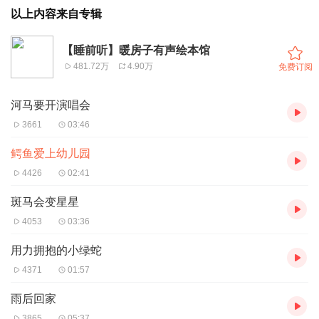
以上内容来自专辑
【睡前听】暖房子有声绘本馆
481.72万
4.90万
免费订阅
河马要开演唱会
3661
03:46
鳄鱼爱上幼儿园
4426
02:41
斑马会变星星
4053
03:36
用力拥抱的小绿蛇
4371
01:57
雨后回家
3865
05:37