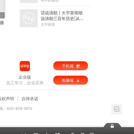
有声的紫襟
话说清朝丨大宇茶馆细
38
说清朝三百年历史|从努
热播
尔哈赤到末代皇帝溥仪|
大宇茶馆
康熙雍正乾隆
手机端
企业版
电脑端
员工学习，企业买单
版权声明
自律承诺
：400-838-5616