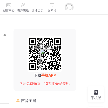
创作中心
有声出版
开通会员
客户端
下载
手机APP
7天免费畅听
10万本会员专辑
手机版
声音主播