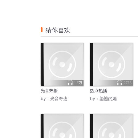
猜你喜欢
1.5万
2718
光音热播
热点热播
by：
光音奇迹
by：
鎏鎏的她