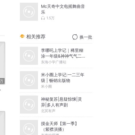
Mc天奇中文电摇舞曲音
乐
1.5万
相关推荐
换一批
李哪吒上学记｜稀里糊
涂一年级&神神气气二年
级
东海小学广播站
米小圈上学记:一二三年
级 | 畅销出版物
6万
米小圈
说
神秘复苏|悬疑惊悚|灵
异|多人有声剧
北冥有声
摸金天师【第一季】
（紫襟演播）