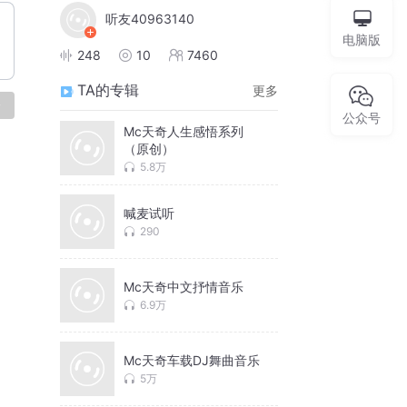
听友40963140
电脑版
248
10
7460
TA的专辑
更多
论
公众号
Mc天奇人生感悟系列
（原创）
5.8万
喊麦试听
290
Mc天奇中文抒情音乐
6.9万
Mc天奇车载DJ舞曲音乐
5万