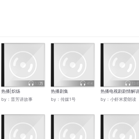
1.3万
414
13.
热播|炽炀
热播剧集
热播电视剧剧情解
by：
晋芳讲故事
by：
传媒1号
by：
小虾米爱朗读