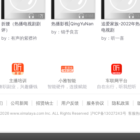
1.8万
6188
13
折腰（热播电视剧剧
热播影视|QingYuNan
追爱家族-2022年
评）
电视剧
by：
锦予良言
by：
有声的紫襟衿
by：
听一喜
主播培训
小雅智能
车联网平台
兼职副业，兴趣赚钱
智能硬件，连接赋能
自在出行，听我想听
们
公司新闻
招贤纳士
用户反馈
服务协议
隐私政策
2026
www.ximalaya.com lnc. ALL Rights Reserved
沪ICP备13027243号
客服热线