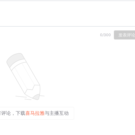
发表评
0
/
300
有评论，下载
喜马拉雅
与主播互动