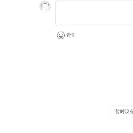
表情
暂时没