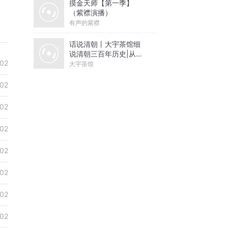
摸金天师【第一季】
（紫襟演播）
有声的紫襟
话说清朝丨大宇茶馆细
说清朝三百年历史|从努
-02
尔哈赤到末代皇帝溥仪|
大宇茶馆
康熙雍正乾隆
-02
-02
-02
-02
-02
-02
-02