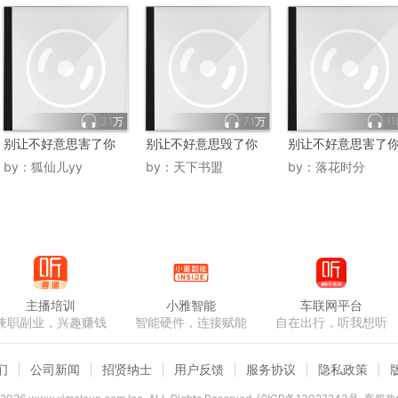
3.1万
7.1万
11
别让不好意思害了你
别让不好意思毁了你
别让不好意思害了
by：
狐仙儿yy
by：
天下书盟
by：
落花时分
主播培训
小雅智能
车联网平台
兼职副业，兴趣赚钱
智能硬件，连接赋能
自在出行，听我想听
们
公司新闻
招贤纳士
用户反馈
服务协议
隐私政策