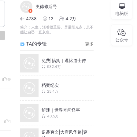
奥德修斯号
电脑版
4788
12
4.2万
简介：
人生，活着很重要。尽量阳光点，总不
能让自己一直灰色。
论
公众号
TA的专辑
更多
免费|搞笑｜逗比道士传
932.4万
赞
档案纪实
25.4万
解迷｜世界奇闻怪事
40.5万
1
逆袭爽文|大唐风华路|穿