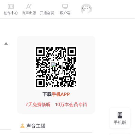
创作中心
有声出版
开通会员
客户端
下载
手机APP
7天免费畅听
10万本会员专辑
手机版
声音主播