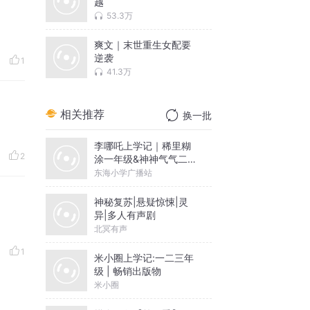
越
53.3万
爽文｜末世重生女配要
逆袭
1
41.3万
相关推荐
换一批
李哪吒上学记｜稀里糊
2
涂一年级&神神气气二年
级
东海小学广播站
神秘复苏|悬疑惊悚|灵
异|多人有声剧
北冥有声
1
米小圈上学记:一二三年
级 | 畅销出版物
米小圈