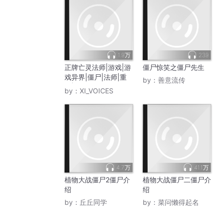
1.9万
239
正牌亡灵法师|游戏|游
僵尸惊笑之僵尸先生
戏异界|僵尸|法师|重
by：
善意流传
生|AI专辑
by：
XI_VOICES
4.7万
41.1万
植物大战僵尸2僵尸介
植物大战僵尸二僵尸介
绍
绍
by：
丘丘同学
by：
菜问懒得起名