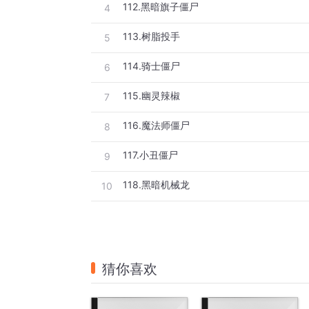
112.黑暗旗子僵尸
4
113.树脂投手
5
114.骑士僵尸
6
115.幽灵辣椒
7
116.魔法师僵尸
8
117.小丑僵尸
9
118.黑暗机械龙
10
猜你喜欢