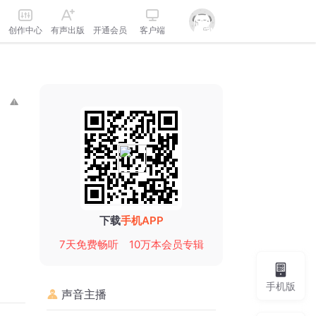
创作中心
有声出版
开通会员
客户端
下载
手机APP
7天免费畅听
10万本会员专辑
手机版
声音主播