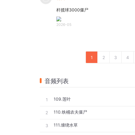
杆揽球3000僵尸
2026-05
1
2
3
4
音频列表
109.莲叶
1
110.铁桶农夫僵尸
2
111.缠绕水草
3