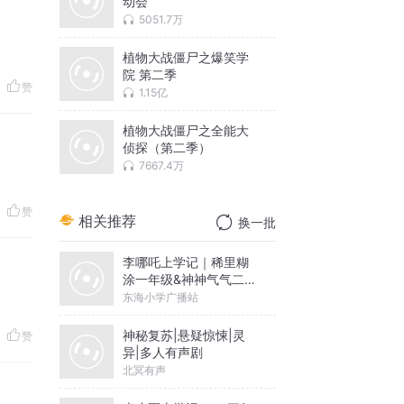
动会
5051.7万
植物大战僵尸之爆笑学
院 第二季
赞
1.15亿
植物大战僵尸之全能大
侦探（第二季）
7667.4万
赞
相关推荐
换一批
李哪吒上学记｜稀里糊
涂一年级&神神气气二年
级
东海小学广播站
神秘复苏|悬疑惊悚|灵
赞
异|多人有声剧
北冥有声