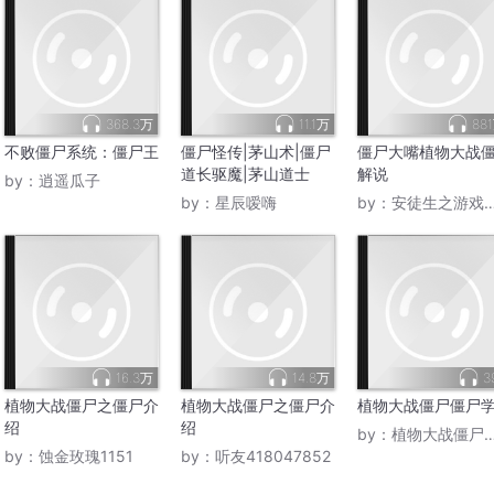
368.3万
11.1万
88
不败僵尸系统：僵尸王
僵尸怪传|茅山术|僵尸
僵尸大嘴植物大战
道长驱魔|茅山道士
解说
by：
逍遥瓜子
by：
星辰嗳嗨
by：
安徒生之游戏主播
16.3万
14.8万
3
植物大战僵尸之僵尸介
植物大战僵尸之僵尸介
植物大战僵尸僵尸
绍
绍
by：
植物大战僵尸豌豆僵尸
by：
蚀金玫瑰1151
by：
听友418047852