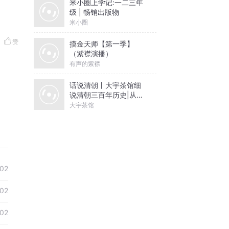
米小圈上学记:一二三年
级 | 畅销出版物
米小圈
赞
摸金天师【第一季】
（紫襟演播）
有声的紫襟
话说清朝丨大宇茶馆细
说清朝三百年历史|从努
尔哈赤到末代皇帝溥仪|
大宇茶馆
康熙雍正乾隆
-02
-02
-02