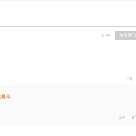
发表评
0
/
300
回复
六是我
：
回复