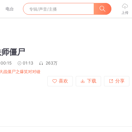
电台
上传
魔法师僵尸
:00:15
01:13
263万
大战僵尸之爆笑对对碰
喜欢
下载
分享