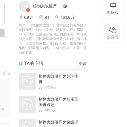
植物大战僵尸官方频道
电脑版
6831
41
161.8万
简介：
《植物大战僵尸》官方频道的有声故事
是以乐观、自信、友爱、幽默的内容为基础，
论
引导广大听众建⽴积极向上的生活观、学习观
公众号
和交友观。同时希望能激发青少年对生物、地
理、人文史的兴趣，在我们轻松、愉悦的故事
氛围中获取相关知识，并健全积极、友善、勇
敢的意识。
TA的专辑
更多
3
植物大战僵尸之足球小
将
532.9万
植物大战僵尸之音乐王
国奇遇记
赞
380.5万
植物大战僵尸之超级运