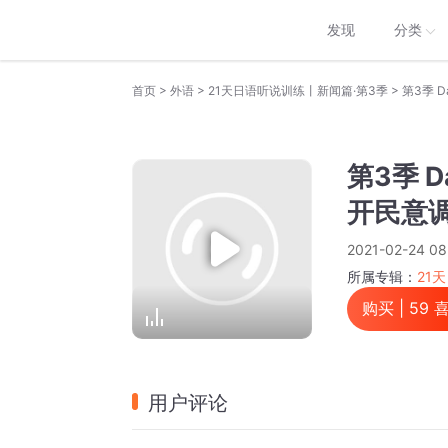
发现
分类
>
>
>
首页
外语
21天日语听说训练丨新闻篇·第3季
第3季 
第3季 
开民意
2021-02-24 08
所属专辑：
21
购买 |
59
用户评论