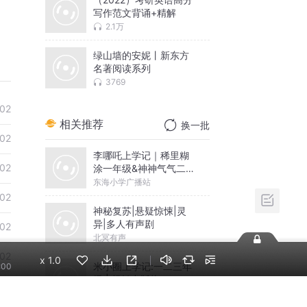
写作范文背诵+精解
2.1万
绿山墙的安妮丨新东方
名著阅读系列
3769
-02
相关推荐
换一批
-02
李哪吒上学记｜稀里糊
-02
涂一年级&神神气气二年
级
东海小学广播站
-02
神秘复苏|悬疑惊悚|灵
异|多人有声剧
-02
北冥有声
-02
x
1.0
米小圈上学记:一二三年
:00
级 | 畅销出版物
-02
米小圈