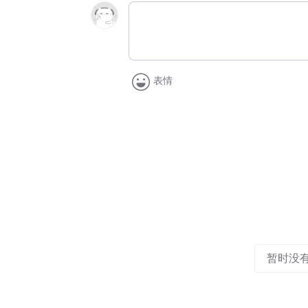
表情
暂时没