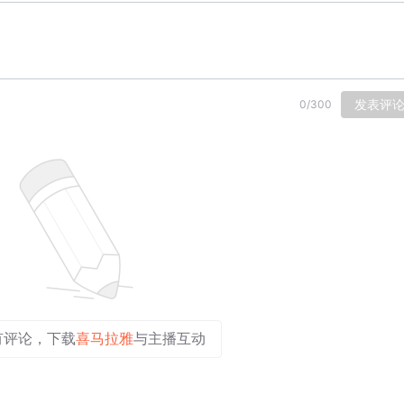
发表评
0
/
300
有评论，下载
喜马拉雅
与主播互动