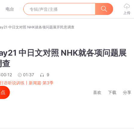
电台
上传
Day21 中日文对照 NHK就各项问题展开民意调查
Day21 中日文对照 NHK就各项问题展
调查
:00:12
01:37
9
天日语听说训练丨新闻篇·第3季
喜点
喜欢
下载
分享