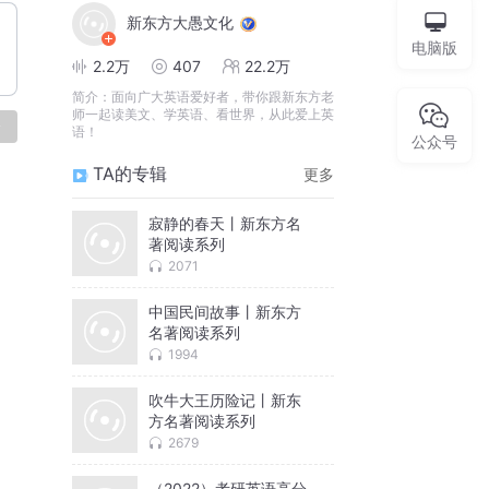
新东方大愚文化
电脑版
2.2万
407
22.2万
简介：
面向广大英语爱好者，带你跟新东方老
师一起读美文、学英语、看世界，从此爱上英
论
语！
公众号
TA的专辑
更多
寂静的春天丨新东方名
著阅读系列
2071
中国民间故事丨新东方
名著阅读系列
1994
吹牛大王历险记丨新东
方名著阅读系列
2679
（2022）考研英语高分