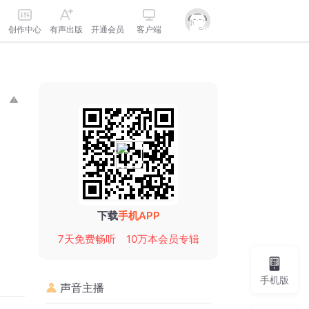
创作中心
有声出版
开通会员
客户端
下载
手机APP
7天免费畅听
10万本会员专辑
手机版
声音主播