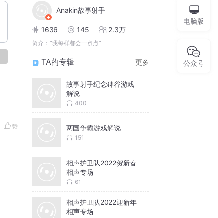
Anakin故事射手
电脑版
1636
145
2.3万
简介：
“我每样都会一点点”
论
TA的专辑
更多
公众号
故事射手纪念碑谷游戏
解说
400
赞
两国争霸游戏解说
151
相声护卫队2022贺新春
相声专场
61
相声护卫队2022迎新年
相声专场