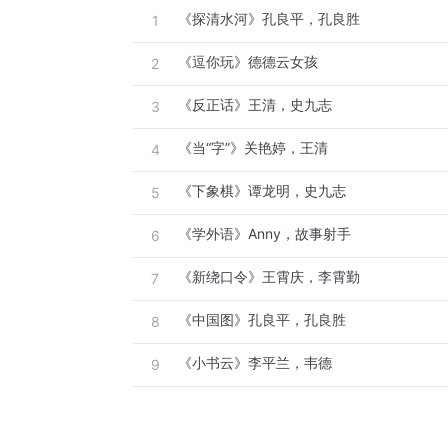
《探清水河》孔良平，孔良胜
1
《逗你玩》德德云女孩
2
《反正话》王清，史九志
3
《当“字”》关艳婷，王清
4
《下象棋》谭龙明，史九志
5
《学外语》Anny，故事射手
6
《新绕口令》王霄庆，李霄勤
7
《中国图》孔良平，孔良胜
8
《小书云》李平兰，韦德
9