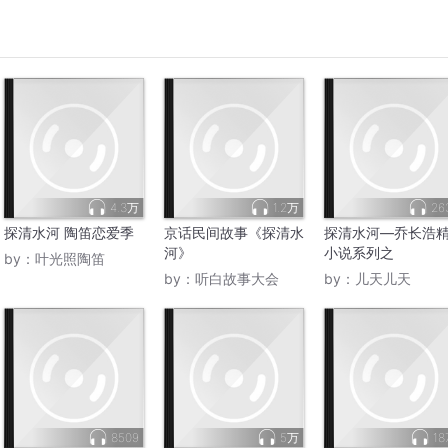
4.3万
1.2万
26
探清水河 陶笛恋爱季
京话民间故事《探清水
探清水河—乔长浩
河》
小说系列之
by：
叶光照陶笛
by：
听白故事大会
by：
儿天儿天
8509
5万
18