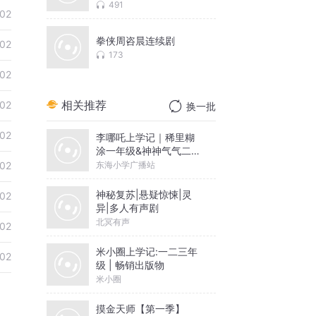
491
-02
拳侠周咨晨连续剧
-02
173
-02
相关推荐
-02
换一批
-02
李哪吒上学记｜稀里糊
涂一年级&神神气气二年
级
东海小学广播站
-02
神秘复苏|悬疑惊悚|灵
-02
异|多人有声剧
北冥有声
-02
米小圈上学记:一二三年
-02
级 | 畅销出版物
米小圈
摸金天师【第一季】