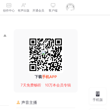
创作中心
有声出版
开通会员
客户端
下载
手机APP
7天免费畅听
10万本会员专辑
手机版
声音主播