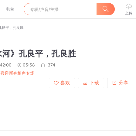
电台
上传
孔良平，孔良胜
水河》孔良平，孔良胜
:42:00
05:58
374
21喜迎新春相声专场
喜欢
下载
分享