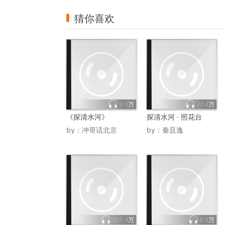
猜你喜欢
8.8万
27.4万
《探清水河》
探清水河 · 照花台
by：
冲哥话北京
by：
秦且逸
205.4万
6.6万