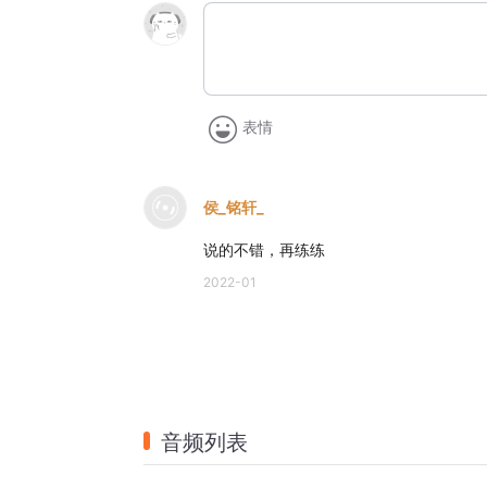
表情
侯_铭轩_
说的不错，再练练
2022-01
音频列表