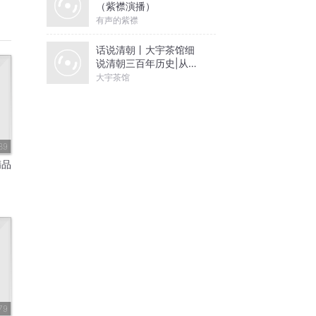
（紫襟演播）
有声的紫襟
话说清朝丨大宇茶馆细
说清朝三百年历史|从努
尔哈赤到末代皇帝溥仪|
大宇茶馆
康熙雍正乾隆
39
精品
79