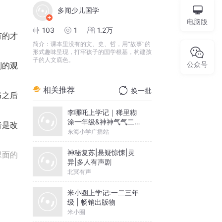
多闻少儿国学
电脑版
103
1
1.2万
有的才
简介：
课本里没有的文、史、哲，用“故事”的
形式趣味呈现，打牢孩子的国学根基，构建孩
子的人文底色。
公众号
到的观
相关推荐
换一批
书之后
李哪吒上学记｜稀里糊
涂一年级&神神气气二年
者是改
级
东海小学广播站
神秘复苏|悬疑惊悚|灵
里面的
异|多人有声剧
北冥有声
名字叫
米小圈上学记:一二三年
级 | 畅销出版物
米小圈