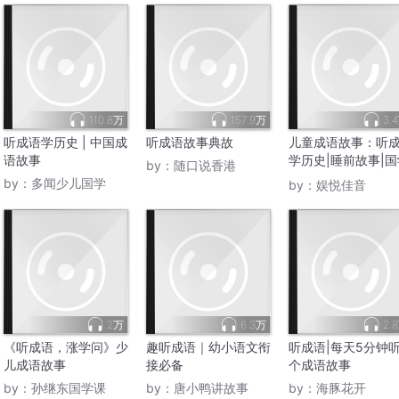
110.8万
157.9万
3.
听成语学历史 | 中国成
听成语故事典故
儿童成语故事：听
语故事
学历史|睡前故事|国
by：
随口说香港
启蒙
by：
多闻少儿国学
by：
娱悦佳音
2万
6.3万
2.
《听成语，涨学问》少
趣听成语｜幼小语文衔
听成语|每天5分钟
儿成语故事
接必备
个成语故事
by：
孙继东国学课
by：
唐小鸭讲故事
by：
海豚花开