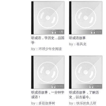
1.8万
824
听成语，学历史，品国
听成语故事
学
by：
卷风龙
by：
环球少年全阅读
3685
2992
听成语故事，一分钟学
听成语故事，了解历
成语！
史，以古鉴今。
by：
多彩故事树
by：
快乐的鱼儿呀