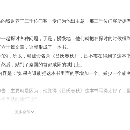
己的钱财养了三千位门客，专门为他出主意，那三千位门客所拥
在一起探讨各种问题，于是，慢慢地，他们就把在探讨的时候得
百六十篇文章，这就形成了一本书。
写的，所以，就被命名为《吕氏春秋》，吕不韦在得到了这本
，然后，贴到了秦国的首都咸阳的城门上。
内容是：“如果有谁能把这本书里面的字增加一个、减少一个或
布告，主要就是因为，他觉得《吕氏春秋》这本书写得太好了，
个字就能值“千金”。
到这里呢，下面呢，东方叔叔接着来给你讲第104
个成语故事，
更多全部
一位著名的纵横家名叫“苏秦”。