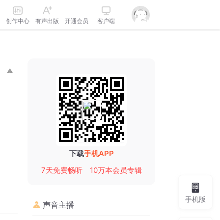
创作中心
有声出版
开通会员
客户端
下载
手机APP
7天免费畅听
10万本会员专辑
手机版
声音主播