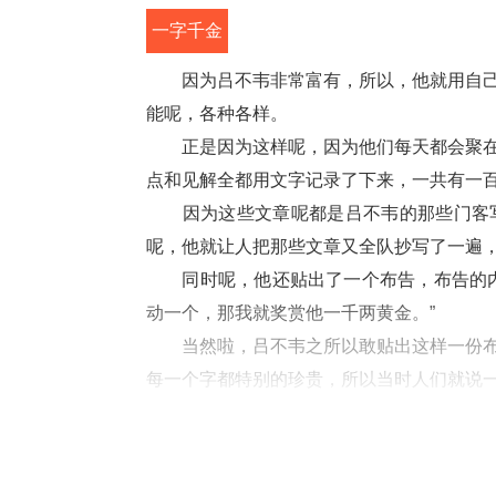
一字千金
 
　　因为吕不韦非常富有，所以，他就用自
能呢，各种各样。
　　正是因为这样呢，因为他们每天都会聚
点和见解全都用文字记录了下来，一共有一
　　因为这些文章呢都是吕不韦的那些门客
呢，他就让人把那些文章又全队抄写了一遍
　　同时呢，他还贴出了一个布告，布告的
动一个，那我就奖赏他一千两黄金。”
　　当然啦，吕不韦之所以敢贴出这样一份
每一个字都特别的珍贵，所以当时人们就说一
好啦，“一字千金”的故事呢，就给你讲
做“侧目而视”，故事的主角儿呢，是战功时期