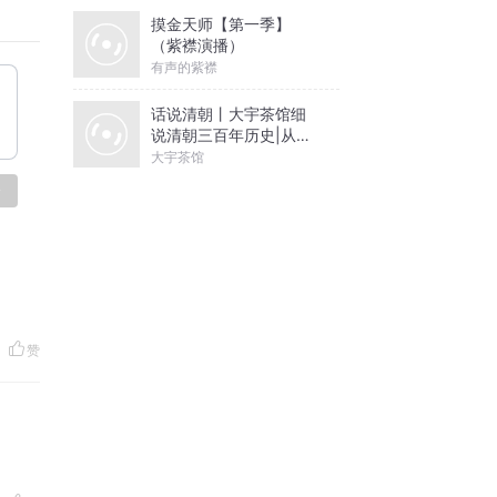
摸金天师【第一季】
（紫襟演播）
有声的紫襟
话说清朝丨大宇茶馆细
说清朝三百年历史|从努
尔哈赤到末代皇帝溥仪|
大宇茶馆
康熙雍正乾隆
论
赞