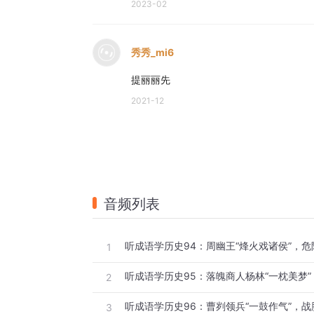
2023-02
秀秀_mi6
提丽丽先
2021-12
音频列表
听成语学历史94：周幽王“烽火戏诸侯”，
1
听成语学历史95：落魄商人杨林“一枕美梦
2
听成语学历史96：曹刿领兵“一鼓作气”，
3