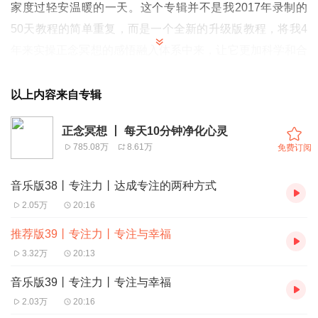
家度过轻安温暖的一天。
这个专辑并不是我2017年录制的
50天教程的简单重复，而是一个全新的升级版教程，将我4
年来实操正念冥想的感悟融入体系中来，让它更加科学和合
理，当然音质也会有质的提升。欢迎大家与我共度每天10分
钟的温柔时光。
以上内容来自专辑
正念冥想 丨 每天10分钟净化心灵
785.08万
8.61万
免费订阅
音乐版38丨专注力丨达成专注的两种方式
2.05万
20:16
推荐版39丨专注力丨专注与幸福
3.32万
20:13
音乐版39丨专注力丨专注与幸福
2.03万
20:16