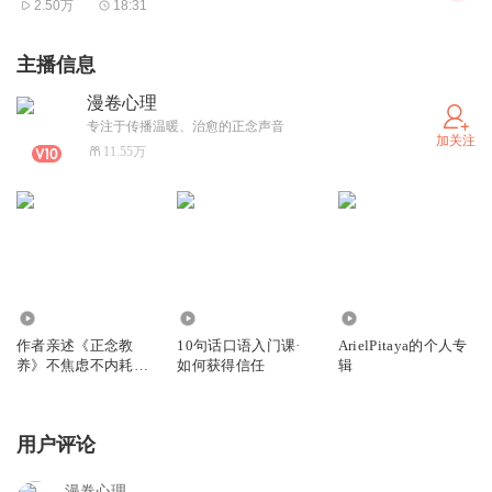
2.50万
18:31
主播信息
漫卷心理
专注于传播温暖、治愈的正念声音
加关注
11.55万
19.82万
1.31万
32
作者亲述《正念教
10句话口语入门课·
ArielPitaya的个人专
养》不焦虑不内耗与
如何获得信任
辑
孩子相处
用户评论
漫卷心理