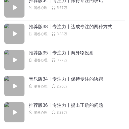
推荐版34丨专注力丨保持专注的诀窍
尽量做到坚持，不间断的训练吧。加油加油加油。
漫卷心理
5.67万
回复
2021-08-27
2
推荐版38丨专注力丨达成专注的两种方式
IWillbetter
漫卷心理
3.33万
感谢老师的付出
回复
2021-04-24
2
推荐版35丨专注力丨向外物投射
六只松鼠
漫卷心理
3.77万
每一次的冥想都仿佛是一次精神旅行。今天第一次坐着冥
想，也会偶尔走神，让头脑臣服于身体。冥想结束，浑身发
音乐版34丨专注力丨保持专注的诀窍
热，脚底从冰凉的状态到不断的发热。感恩老师
漫卷心理
2.70万
回复
2021-04-11
3
推荐版36丨专注力丨提出正确的问题
漫卷心理
3.33万