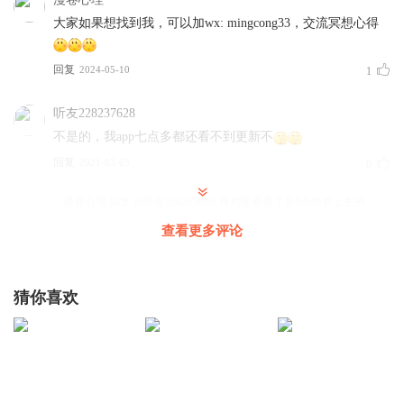
大家如果想找到我，可以加wx: mingcong33，交流冥想心得
回复
2024-05-10
1
听友228237628
不是的，我app七点多都还看不到更新不
回复
2021-03-03
0
漫卷心理
回复 @
听友228237628
:
再刷新看看？是6点钟更上去的
查看更多评论
2013396467
头顶上方一个拳头的位置，做不到
猜你喜欢
回复
2022-12-07
4
听友519152678
我很好，今天打卡一切非常圆满。
回复
2026-03-01
3