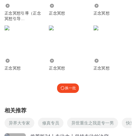
1245
1037
677
深固难徙_更壹志兮
正念冥想引導（正念
正念冥想
正念冥想
冥想引导
断了好几天，脑子又乱，坚持，一天1
Midfulness）
回复
2024-11-12
2
三明Luke
今天用站桩的方式完成老师的冥想课程的锻炼，感觉到舒畅
愉悦的清明的状态，我的元认知能力提高与老师的教导有方
4384
448
375
是分不开的，感恩老师帮助理智脑的提高。
正念冥想
正念冥想
正念冥想
回复
2023-10-01
2
换一批
三明Luke
打卡继续努力学习
回复
2022-02-03
2
相关推荐
Liping_
异界大专家
修真专员
异世重生之我是专一男
快穿
很多次走神，间隔的效果还是比坚持的效果要差的多的。以
前五分钟的时候能感觉自己很专注，现在中间断了太久了。