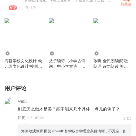
专注教育研究、学校文化研究、学校文化设计实践，酷爱声音艺术、心理学、历史等。
加关注
7176
1.60万
2.96万
2.10万
海聊学校文化设计-幼
父子读诗（小学古诗
敬听-全民朗读|诗歌
儿园文化设计/校园文
词、中小学古诗、学
朗诵|诗文朗读|美文
化设计与建设
生必背古诗）
朗读|诗歌朗诵
用户评论
wmll
到底怎么做才是美？能不能来几个具体一点儿的例子？
回复
2021-07-20
1
海滨敬观教育
回复 @
wmll
:
如学校办学理念条目清晰，不冗杂；如