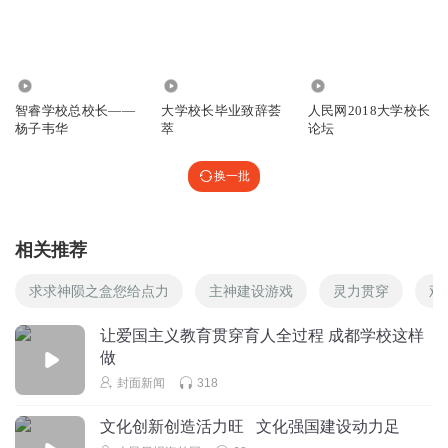
1699
1909
1148
智睿学校总校长——
大学校长毕业致辞荟
人民网2018大学校长
杨子韦华
萃
论坛
换一批
相关推荐
求求神陨之盒您给点力
主神建设游戏
灵力贯穿
观
让爱国主义教育贯穿育人全过程 成都学校这样
做
封面新闻
318
文化创新创造活力旺 文化强国建设动力足