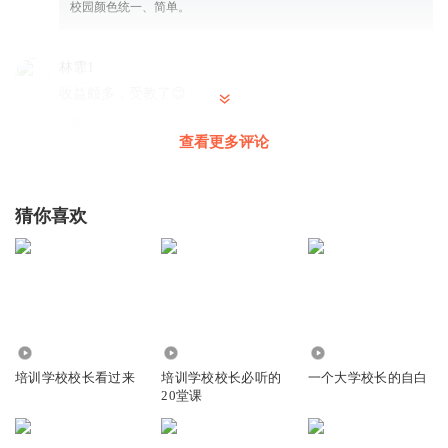
校园颜色统一、简单。
林霏1
收益颇多，受教了😊
回复
2021-06-09
1
查看更多评论
一片美丽的树叶
美是大家的追求
猜你喜欢
回复
2021-11-29
1
海滨敬观教育
回复 @
一片美丽的树叶
:
4.99万
1.14万
3.35万
培训学校校长看过来
培训学校校长必听的
一个大学校长的自白
20堂课