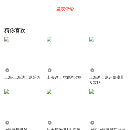
发表评论
猜你喜欢
39.97万
1392
15.82万
上海-上海迪士尼乐园
上海迪士尼旅游攻略
上海迪士尼开幕盛典
及攻略
4202
595
2.26万
上海豫园讲解
迪士尼传记│欢乐英
上海-上海黄浦江游览