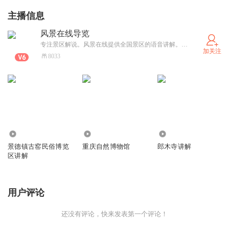
区是中国大陆第一座迪士尼度假区，也是继加州迪士尼乐园
主播信息
度假区、奥兰多华特迪士尼世界度假区、东京迪士尼度假
风景在线导览
区、巴黎迪士尼乐园度假区和香港迪士尼乐园度假区之后，
专注景区解说。风景在线提供全国景区的语音讲解。想了解更多景区游玩信息可以关注风景在线。
加关注
全球第六个迪士尼度假区。
8033
……
……
……
……
……
……
……
……
……
……
……
……
577
398
5150
景德镇古窑民俗博览
重庆自然博物馆
郎木寺讲解
区讲解
用户评论
还没有评论，快来发表第一个评论！