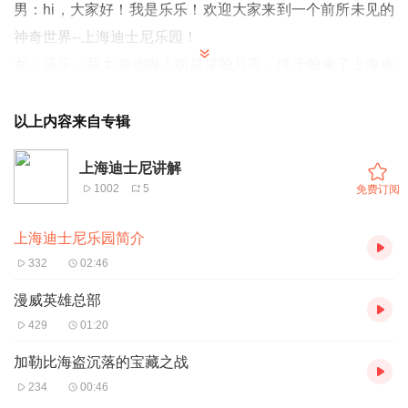
男：hi，大家好！我是乐乐！欢迎大家来到一个前所未见的
神奇世界--上海迪士尼乐园！
女：乐乐，我太激动啦！盼星星盼月亮，终于盼来了上海迪
士尼乐园的开园！乐乐你是不知道，对于我这样的资深迪士
尼动画迷妹来说，这里简直就是我们心目中的天堂啊！
以上内容来自专辑
男：看出来了，悠悠你今天异常的兴奋！
上海迪士尼讲解
女：当然兴奋、激动呀，在我心目中，迪士尼不仅仅是玩
1002
5
免费订阅
具、主题乐园，而且还是满满的童年回忆和梦想啊！
男：悠悠你这话我太赞同啦！每个人心中，都有一个迪士
上海迪士尼乐园简介
尼。它们不仅代表了正义与欢乐，还为我们带来了光明与感
332
02:46
动，成为我们童年记忆中无法割舍的一部分，比如说我心目
漫威英雄总部
中的迪士尼就是《狮子王辛巴》。
429
01:20
女：原来乐乐你也是迪士尼动画迷呀！那你赶紧给大家介绍
加勒比海盗沉落的宝藏之战
一下我们即将游览的上海迪士尼乐园都有哪些好玩的呗！
234
00:46
男：没问题！游客朋友们，现在我们来到的上海迪士尼度假