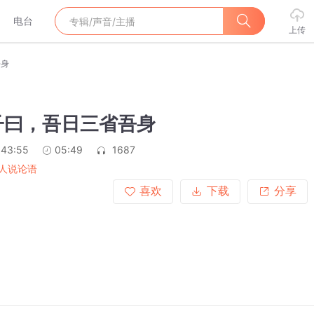
电台
上传
吾身
子曰，吾日三省吾身
:43:55
05:49
1687
人说论语
喜欢
下载
分享