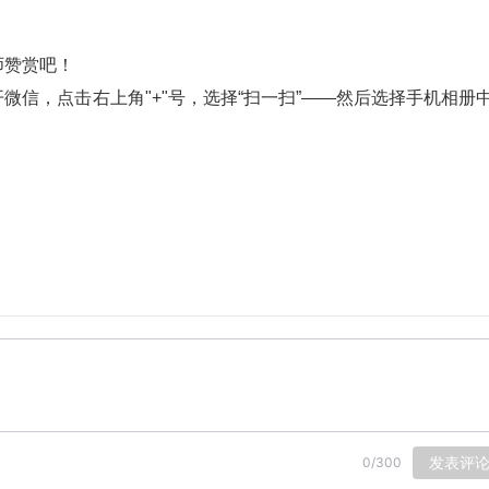
师赞赏吧！
微信，点击右上角"+"号，选择“扫一扫”——然后选择手机相册
。
发表评
0
/
300