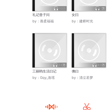
1005
1万
礼记曾子问
女曰
by：
善柔福福
by：
建桥时光
3.6万
4.8万
三丽鸥生活曰记
佛曰
by：
Gqy_洛瑶
by：
清尘若梦