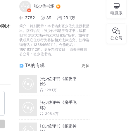
张少佐书场
电脑版
3782
39
23.1万
中刚才
简介：
特别提示：本书场由张少佐先生授权播
出。版权说明：张少佐书场所有评书，版权
归“哈尔滨大地评书艺术研究所”所有。如有转
公众号
载或其它侵权行为将按相关法律追究。法律咨
询电话：13384669111。合作电话：
18618311291。更多精彩节目， 请关注微信
公众号：张少佐书场。
TA的专辑
更多
张少佐评书《星夜书
馆》
128.1万
张少佐评书《魔手飞
环》
308.4万
论
张少佐评书《杨家神