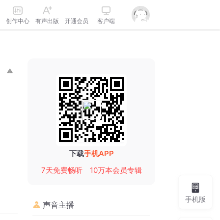
创作中心
有声出版
开通会员
客户端
下载
手机APP
7天免费畅听
10万本会员专辑
手机版
声音主播