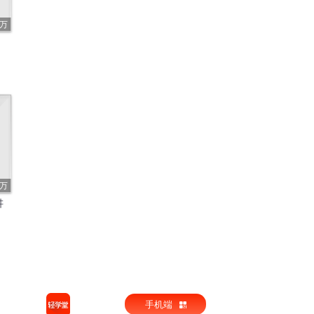
2万
6万
讲
手机端