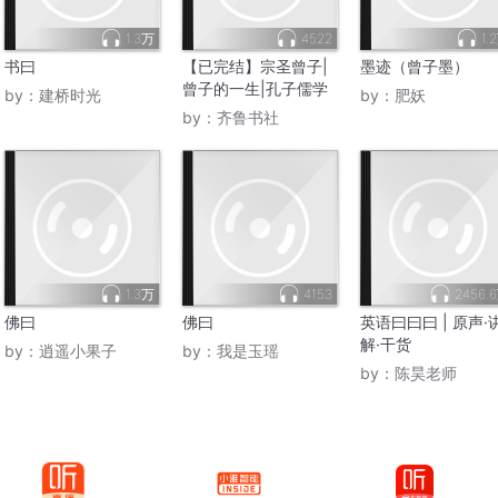
1.3万
4522
1.
书曰
【已完结】宗圣曾子|
墨迹（曾子墨）
曾子的一生|孔子儒学
by：
建桥时光
by：
肥妖
by：
齐鲁书社
1.3万
4153
2456.
佛曰
佛曰
英语曰曰曰 | 原声·
解·干货
by：
逍遥小果子
by：
我是玉瑶
by：
陈昊老师