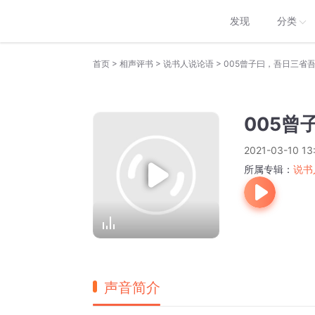
发现
分类
>
>
>
首页
相声评书
说书人说论语
005曾子曰，吾日三省
005曾
2021-03-10 13
所属专辑：
说书
声音简介