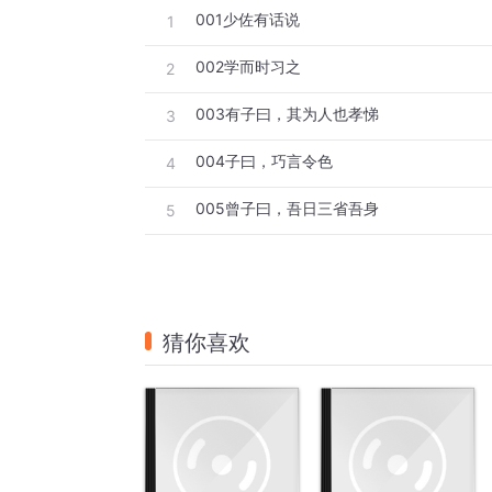
001少佐有话说
1
002学而时习之
2
003有子曰，其为人也孝悌
3
004子曰，巧言令色
4
005曾子曰，吾日三省吾身
5
猜你喜欢