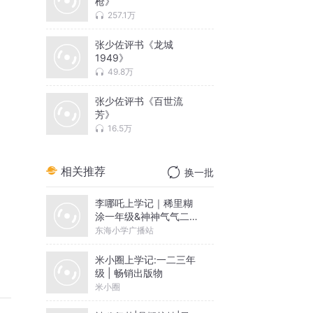
枪》
257.1万
张少佐评书《龙城
1949》
49.8万
张少佐评书《百世流
芳》
16.5万
相关推荐
换一批
李哪吒上学记｜稀里糊
涂一年级&神神气气二年
级
东海小学广播站
米小圈上学记:一二三年
级 | 畅销出版物
米小圈