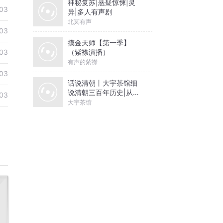
神秘复苏|悬疑惊悚|灵
03
异|多人有声剧
北冥有声
03
摸金天师【第一季】
（紫襟演播）
03
有声的紫襟
03
话说清朝丨大宇茶馆细
说清朝三百年历史|从努
03
尔哈赤到末代皇帝溥仪|
大宇茶馆
康熙雍正乾隆