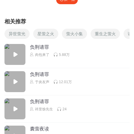
相关推荐
异世萤光
星萤之火
萤火小集
重生之萤火
请
负荆请罪
肉包来了
5.88万
负荆请罪
于炎友声
12.01万
负荆请罪
祥里馀先生
24
囊萤夜读