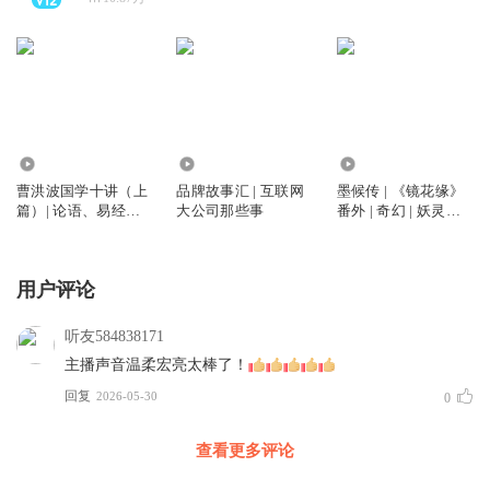
1.42万
5626
3.17万
曹洪波国学十讲（上
品牌故事汇 | 互联网
墨候传 | 《镜花缘》
篇）| 论语、易经、
大公司那些事
番外 | 奇幻 | 妖灵小
诗词
传
用户评论
听友584838171
主播声音温柔宏亮太棒了！
回复
2026-05-30
0
查看更多评论