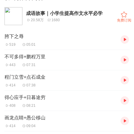
成语故事｜小学生提高作文水平必学
20.58万
1680
免费订阅
胯下之辱
519
05:01
不可多得+鹏程万里
443
07:31
程门立雪+点石成金
414
07:38
得心应手+日暮途穷
408
08:21
画龙点睛+愚公移山
414
09:04