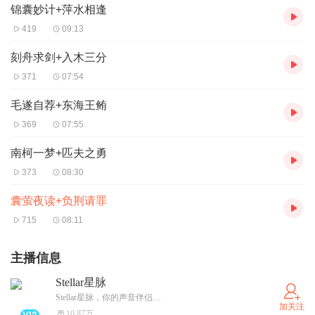
锦囊妙计+萍水相逢
419
09:13
刻舟求剑+入木三分
371
07:54
毛遂自荐+东海王鲔
369
07:55
南柯一梦+匹夫之勇
373
08:30
囊萤夜读+负荆请罪
715
08:11
主播信息
Stellar星脉
Stellar星脉，你的声音伴侣…
加关注
10.87万