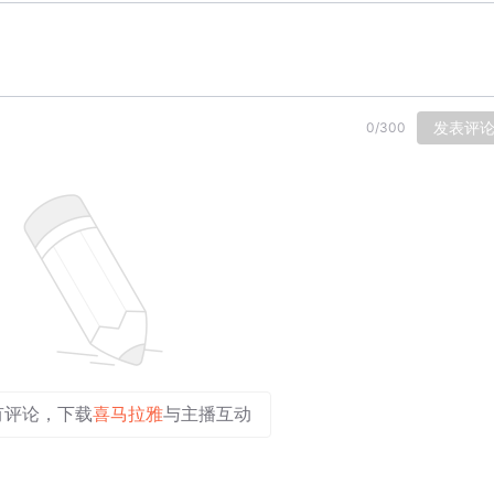
发表评
0
/
300
有评论，下载
喜马拉雅
与主播互动