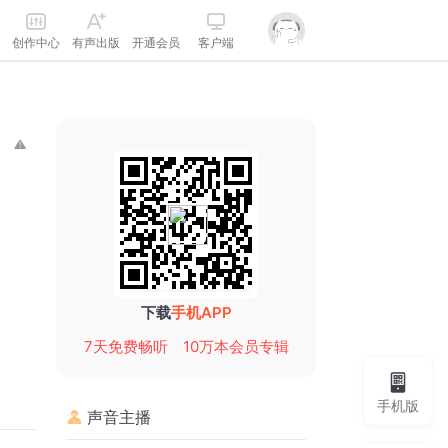
创作中心
有声出版
开通会员
客户端
下载
手机APP
7天免费畅听
10万本会员专辑
手机版
声音主播