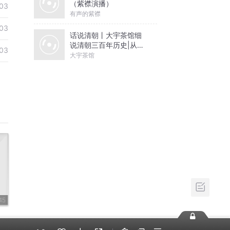
（紫襟演播）
03
有声的紫襟
03
话说清朝丨大宇茶馆细
说清朝三百年历史|从努
03
尔哈赤到末代皇帝溥仪|
大宇茶馆
康熙雍正乾隆
45