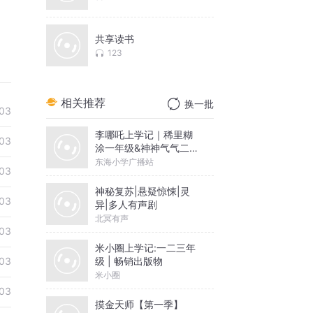
共享读书
123
相关推荐
换一批
03
李哪吒上学记｜稀里糊
03
涂一年级&神神气气二年
级
东海小学广播站
03
神秘复苏|悬疑惊悚|灵
03
异|多人有声剧
北冥有声
03
米小圈上学记:一二三年
级 | 畅销出版物
03
米小圈
03
摸金天师【第一季】