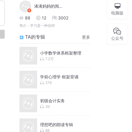
浠浠妈妈的阅读世界
电脑版
88
12
3002
简介：
学习是一种信仰
论
TA的专辑
更多
公众号
小学数学体系框架整理
7.2万
学前心理学 框架背诵
279
初级会计实务
30
理想吧的朗读专辑
68