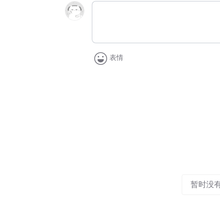
表情
暂时没