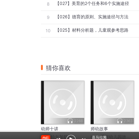
【027】美育的2个任务和6个实施途径
8
【026】德育的原则、实施途径与方法
9
【025】材料分析题，儿童观参考思路
10
猜你喜欢
2288
2363
幼师十讲
师幼故事
by：
仙女加奶茶
by：
辽河幼儿园故事汇
喜马拉雅