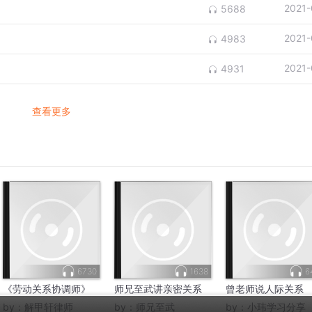
2021-
5688
2021-
4983
2021-
4931
查看更多
6730
1638
6
《劳动关系协调师》
师兄至武讲亲密关系
曾老师说人际关系
by：
解甲轩律师
by：
师兄至武
by：
小玮学习分享