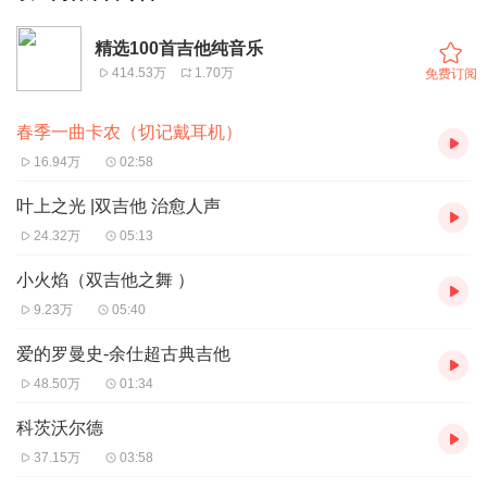
精选100首吉他纯音乐
414.53万
1.70万
免费订阅
春季一曲卡农（切记戴耳机）
16.94万
02:58
叶上之光 |双吉他 治愈人声
24.32万
05:13
小火焰（双吉他之舞 ）
9.23万
05:40
爱的罗曼史-余仕超古典吉他
48.50万
01:34
科茨沃尔德
37.15万
03:58