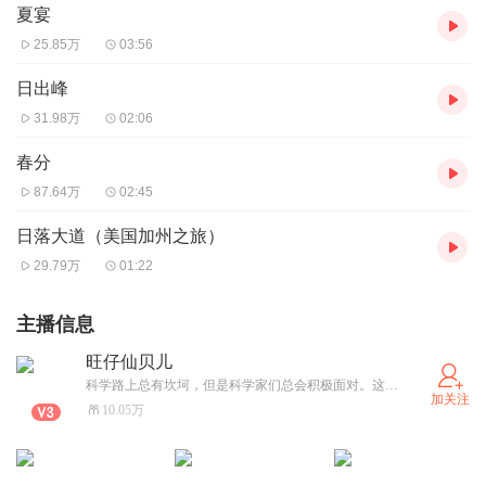
夏宴
25.85万
03:56
日出峰
31.98万
02:06
春分
87.64万
02:45
日落大道（美国加州之旅）
29.79万
01:22
主播信息
旺仔仙贝儿
科学路上总有坎坷，但是科学家们总会积极面对。这就是科学家精神。
加关注
10.05万