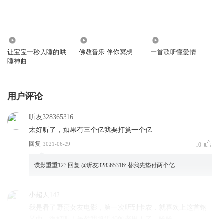
20.77万
4.40万
0
让宝宝一秒入睡的哄
佛教音乐 伴你冥想
一首歌听懂爱情
睡神曲
用户评论
听友328365316
太好听了，如果有三个亿我要打赏一个亿
回复
2021-06-29
10
谍影重重123
回复 @
听友328365316
:
替我先垫付两个亿
小超人142
我是看了野蛮女友电影，第一次听到卡农，就喜欢上这首钢
琴曲，很好听！虽然我将近40的老男人了，哈哈