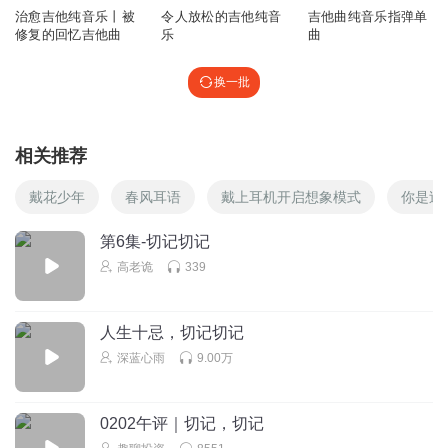
治愈吉他纯音乐丨被
令人放松的吉他纯音
吉他曲纯音乐指弹单
不错的好
修复的回忆吉他曲
乐
曲
太好听了，我要打赏，在哪里呢。
回复
2021-03-31
5
换一批
谢锡亮艾灸法诵读
喜欢
相关推荐
回复
2022-08-02
3
戴花少年
春风耳语
戴上耳机开启想象模式
你是过
大神涨兰特
第6集-切记切记
太好听了，我要打赏，等我有三个亿，我要打赏一个亿
高老诡
339
回复
2022-01-26
3
听友343023869
人生十忌，切记切记
我打赏两个亿，失忆和回忆
深蓝心雨
9.00万
回复
2022-03-04
3
0202午评｜切记，切记
唯一916