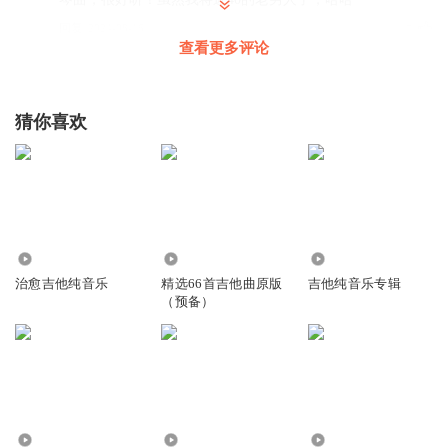
回复
2024-08-16
5
查看更多评论
光临疾风
勾起了童年的回忆:我坐在沙发上看书，妹妹就在钢琴上练这
猜你喜欢
首曲子
回复
2023-03-26
5
听友337307100
太虚伪等你们有一个亿或者三个亿在说话
回复
2021-09-13
5504
700
1.31万
4
治愈吉他纯音乐
精选66首吉他曲原版
吉他纯音乐专辑
1779030dgcl
回复 @
听友337307100
:
人家只是在表达
（预备）
痛哭的魔都蜥蜴111
喜欢
回复
2021-04-08
5
8.95万
5602
1.26万