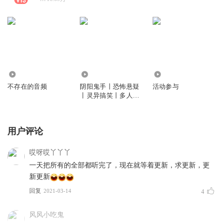
3942
773.16万
343
不存在的音频
阴阳鬼手丨恐怖悬疑
活动参与
丨灵异搞笑丨多人有
声
用户评论
哎呀哎丫丫丫
一天把所有的全部都听完了，现在就等着更新，求更新，更
新更新
回复
2021-03-14
4
风风小吃鬼