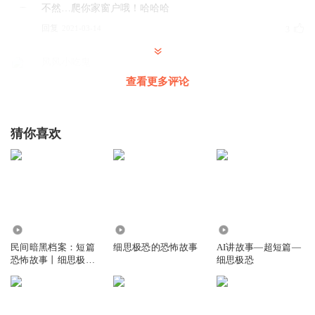
不然…爬你家窗户哦！哈哈哈
回复
2021-03-14
3
风风小吃鬼
下次互动翻我哦
查看更多评论
回复
2021-03-14
3
猜你喜欢
风风小吃鬼
要安慰
回复
2021-03-14
3
风风小吃鬼
好遗憾
2.86万
12.23万
705
回复
2021-03-14
3
民间暗黑档案：短篇
细思极恐的恐怖故事
AI讲故事—超短篇—
恐怖故事丨细思极恐
细思极恐
丨凶宅命案
风风小吃鬼
没抢到沙发