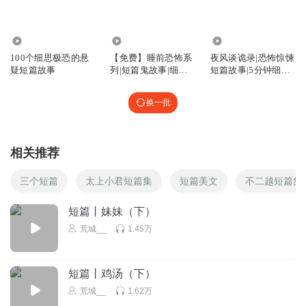
回复
2021-03-14
3
Done_c4
1.96万
47.86万
47.17万
楚人美好评，
100个细思极恐的悬
【免费】睡前恐怖系
夜风谈诡录|恐怖惊悚
疑短篇故事
列|短篇鬼故事|细思
短篇故事|5分钟细思
回复
2021-10-20
2
极恐
极恐
换一批
给我揣手手
啊啊啊，为什么没有了啊！难受
屯起来屯起来！！
回复
2021-03-14
2
相关推荐
厌世厌人
三个短篇
太上小君短篇集
短篇美文
不二越短篇集
最后说的啥没听清楚呢
短篇丨妹妹（下）
回复
2021-03-19
2
荒城__
1.45万
哎呀哎丫丫丫
上班没事做，无意中点到了荒城，故事太好听了，从第一集
短篇丨鸡汤（下）
听到最后一集
荒城__
1.62万
回复
2021-03-14
2