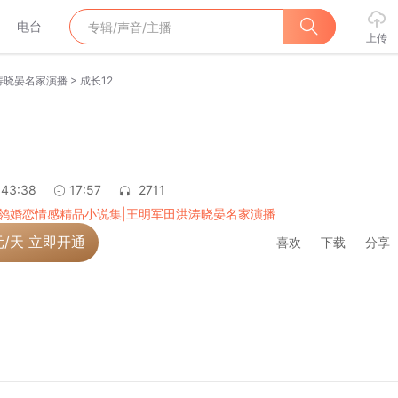
电台
上传
>
涛晓晏名家演播
成长12
:43:38
17:57
2711
鸰婚恋情感精品小说集|王明军田洪涛晓晏名家演播
元/天 立即开通
喜欢
下载
分享