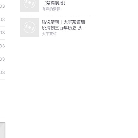
（紫襟演播）
03
有声的紫襟
03
话说清朝丨大宇茶馆细
说清朝三百年历史|从努
03
尔哈赤到末代皇帝溥仪|
大宇茶馆
康熙雍正乾隆
03
03
03