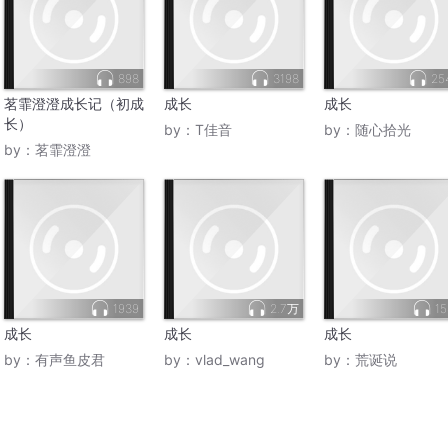
898
3198
25
茗霏澄澄成长记（初成
成长
成长
长）
by：
T佳音
by：
随心拾光
by：
茗霏澄澄
1939
2.7万
15
成长
成长
成长
by：
有声鱼皮君
by：
vlad_wang
by：
荒诞说