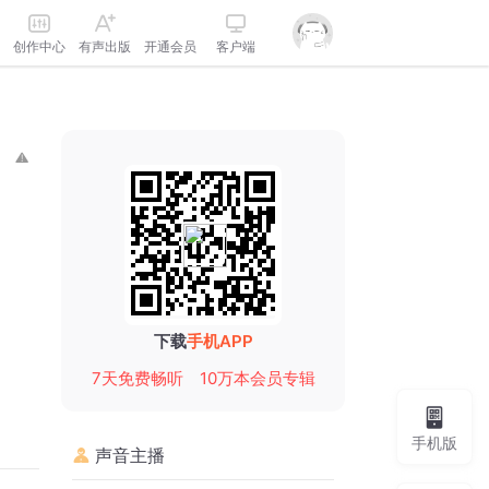
创作中心
有声出版
开通会员
客户端
下载
手机APP
7天免费畅听
10万本会员专辑
手机版
声音主播