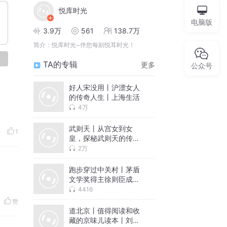
悦库时光
电脑版
3.9万
561
138.7万
简介：
悦库时光~伴您每刻悦耳时光！
论
TA的专辑
更多
公众号
好人宋没用丨沪漂女人
的传奇人生丨上海生活
4万
武则天丨从宫女到女
1
皇，探秘武则天的传奇
人生
2万
跑步穿过中关村丨茅盾
文学奖得主徐则臣成名
作
4416
赞
道北京丨值得阅读和收
藏的京味儿读本丨刘一