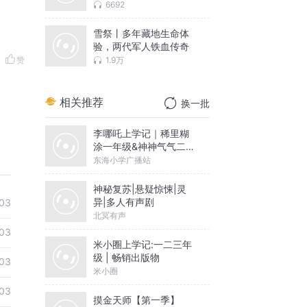
达
6692
雪祭丨多年藏地生命体
验，两代军人铁血传奇
1.9万
赞
相关推荐
换一批
李哪吒上学记｜稀里糊
涂一年级&神神气气二年
级
东海小学广播站
神秘复苏|悬疑惊悚|灵
异|多人有声剧
03
北冥有声
03
米小圈上学记:一二三年
级 | 畅销出版物
03
米小圈
03
摸金天师【第一季】