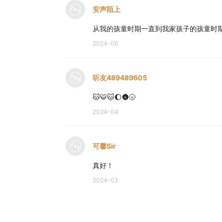
安声陌上
从我的孩童时期一直到我家孩子的孩童时
2024-06
听友489489605
🐱🐯🐱🌔🌚🌝
2024-04
可馨Sir
真好！
2024-02