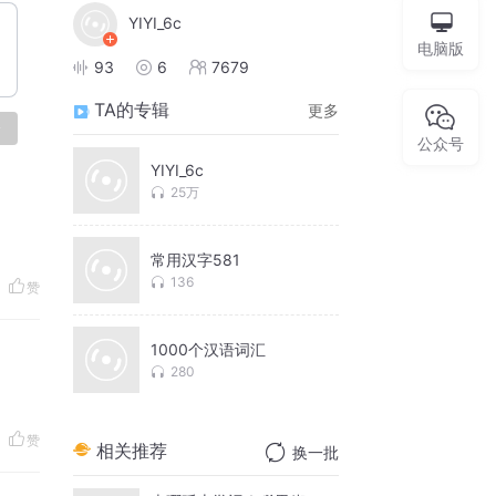
YIYI_6c
电脑版
93
6
7679
TA的专辑
更多
论
公众号
YIYI_6c
25万
常用汉字581
136
赞
1000个汉语词汇
280
赞
相关推荐
换一批