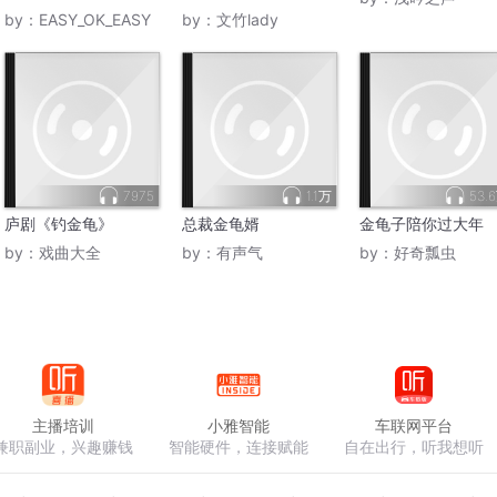
by：
EASY_OK_EASY
by：
文竹lady
7975
1.1万
53.
庐剧《钓金龟》
总裁金龟婿
金龟子陪你过大年
by：
戏曲大全
by：
有声气
by：
好奇瓢虫
主播培训
小雅智能
车联网平台
兼职副业，兴趣赚钱
智能硬件，连接赋能
自在出行，听我想听