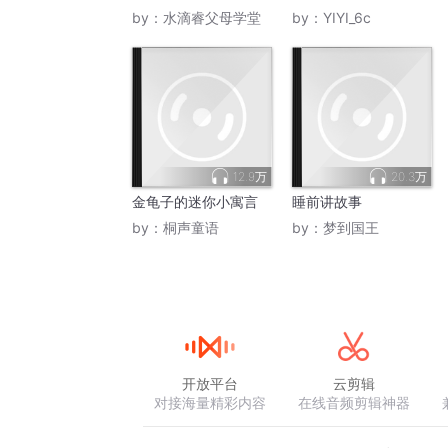
by：
水滴睿父母学堂
by：
YIYI_6c
12.9万
20.3万
金龟子的迷你小寓言
睡前讲故事
by：
桐声童语
by：
梦到国王
开放平台
云剪辑
对接海量精彩内容
在线音频剪辑神器