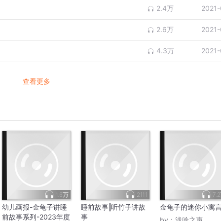
2.4万
2021-
2.6万
2021-
4.3万
2021-
查看更多
1.6万
2111
7.
幼儿画报-金龟子讲睡
睡前故事‖听竹子讲故
金龟子的迷你小寓
前故事系列-2023年度
事
by：
浅吟之声