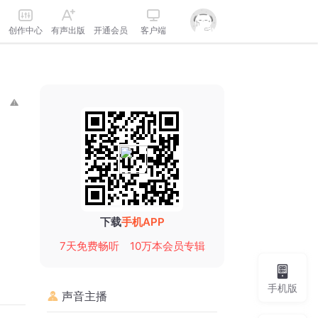
创作中心
有声出版
开通会员
客户端
下载
手机APP
7天免费畅听
10万本会员专辑
手机版
声音主播