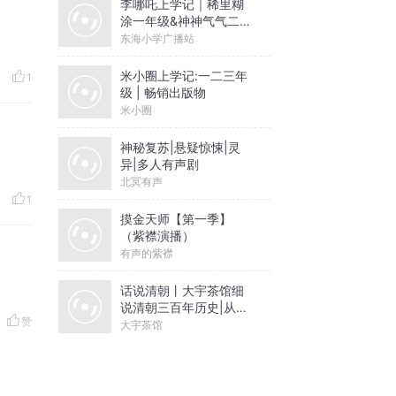
李哪吒上学记｜稀里糊
涂一年级&神神气气二年
级
东海小学广播站
米小圈上学记:一二三年
1
级 | 畅销出版物
米小圈
神秘复苏|悬疑惊悚|灵
异|多人有声剧
北冥有声
1
摸金天师【第一季】
（紫襟演播）
有声的紫襟
话说清朝丨大宇茶馆细
说清朝三百年历史|从努
赞
尔哈赤到末代皇帝溥仪|
大宇茶馆
康熙雍正乾隆