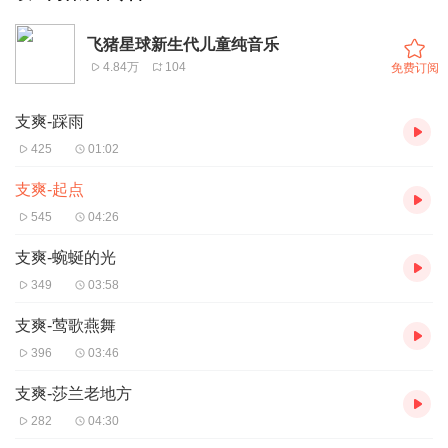
飞猪星球新生代儿童纯音乐
4.84万
104
免费订阅
支爽-踩雨
425
01:02
支爽-起点
545
04:26
支爽-蜿蜒的光
349
03:58
支爽-莺歌燕舞
396
03:46
支爽-莎兰老地方
282
04:30