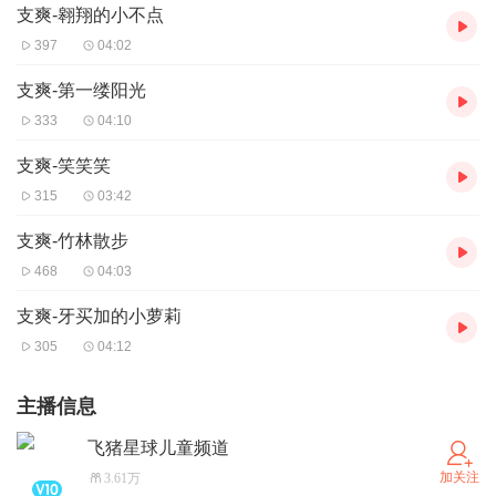
支爽-翱翔的小不点
397
04:02
支爽-第一缕阳光
333
04:10
支爽-笑笑笑
315
03:42
支爽-竹林散步
468
04:03
支爽-牙买加的小萝莉
305
04:12
主播信息
飞猪星球儿童频道
加关注
3.61万