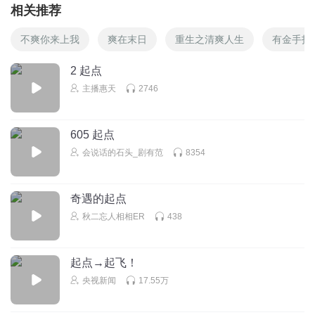
相关推荐
不爽你来上我
爽在末日
重生之清爽人生
有金手指
2 起点
主播惠天
2746
605 起点
会说话的石头_剧有范
8354
奇遇的起点
秋二忘人相相ER
438
起点→起飞！
央视新闻
17.55万