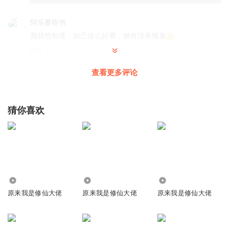
阿乐要听书
我就想知道，妲己这么好看，她有没有狐臭
回复
2021-05-23
2
查看更多评论
听友205635566
回复 @
阿乐要听书
:
有
，在男主眼里是体香
波比的大猫
猜你喜欢
回复
2021-03-20
1
星空中的空心菜
好听 希望多更
3942.55万
1.53万
2256
回复
2021-03-19
1
原来我是修仙大佬
原来我是修仙大佬
原来我是修仙大佬
我姓黄h红绿灯的黄