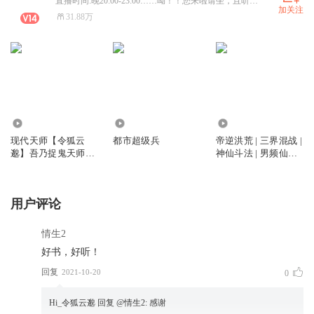
直播时间:晚20:00-23:00……呦！！您来啦请坐，且听我给您细细道来：话说啊......喜欢有声书，录制自己喜欢的故事。
加关注
31.88万
133.82万
2471.03万
6265
现代天师【令狐云
都市超级兵
帝逆洪荒 | 三界混战 |
邈】吾乃捉鬼天师｜
神仙斗法 | 男频仙侠
XiMi团抢先听
玄幻小说 | 令狐云邈
倾情播讲
用户评论
情生2
好书，好听！
回复
2021-10-20
0
Hi_令狐云邈
回复 @
情生2
:
感谢