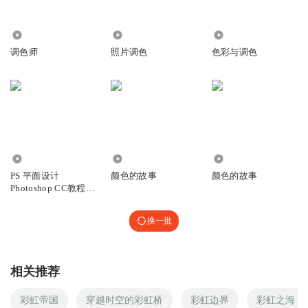
155
1928
2.81万
调色师
照片调色
色彩与调色
4.37万
9240
1.36万
PS 平面设计
颜色的故事
颜色的故事
Photoshop CC教程
（2）——颜色原
理、调色等
换一批
相关推荐
彩虹帝国
穿越时空的彩虹桥
彩虹边界
彩虹之海