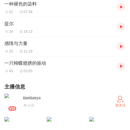
一种褪色的染料
42
07:38
提尔
34
16:13
感情与力量
25
12:19
一只蝴蝶翅膀的振动
45
03:05
主播信息
tiantianya
加关注
4108