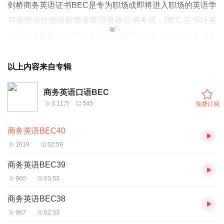
剑桥商务英语证书BEC是专为职场或即将进入职场的英语学
习者所设计的国际商务英语资格证书考试，BEC 证书持有
者具备在国际环境中的英语交流能力，可以在日常工作中发
挥语言专长，而不仅仅是具备熟悉固定搭配、英文语法等应
试能力。
以上内容来自专辑
剑桥商务英语证书BEC是众多知名跨国企业和国际高等院校
商务英语口语BEC
评估应聘者和申请人语言能力的标准。
3.11万
545
免费订阅
商务英语BEC40
1619
02:59
商务英语BEC39
900
03:03
商务英语BEC38
907
02:33