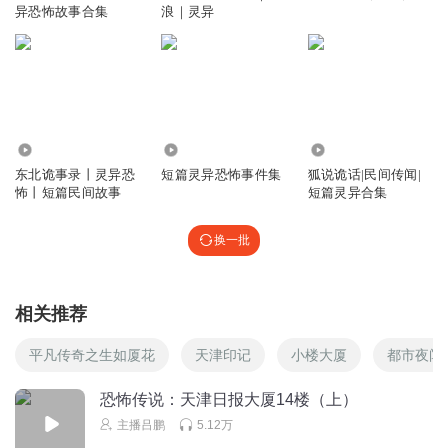
异恐怖故事合集
浪｜灵异
钞票即是正义
这个还更新吗？
回复
2021-03-24
3
雷暮雨
回复 @
钞票即是正义
:
更新，这张专辑永不完结
35.02万
658
5900
东北诡事录丨灵异恐
短篇灵异恐怖事件集
狐说诡话|民间传闻|
怖丨短篇民间故事
短篇灵异合集
听友237905964
现在手机拍照还用冲洗照片嘛
换一批
回复
2021-03-24
2
鱼丸粗面_J
相关推荐
这个没什么吧，我以前供职的涉密单位14楼整层也是封起来
平凡传奇之生如厦花
天津印记
小楼大厦
都市夜闻
的，机要档案库而已，
回复
2022-03-29
2
恐怖传说：天津日报大厦14楼（上）
主播吕鹏
5.12万
白动物