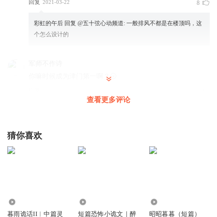
回复
2021-03-22
8
彩虹的午后
回复 @
五十弦心动频道
:
一般排风不都是在楼顶吗，这
个怎么设计的
军师不作诗
你嘛时候成为津门第一啊？🌝
回复
2021-03-22
1
查看更多评论
军师不作诗
回复 @
军师不作诗
:
夏沫姐虽然说你名字数变多了，但
靠我强大的逻辑分析和推理，一秒钟我就认出你来了
猜你喜欢
美丽赵大龙
伴随我长大的天津日报大厦鬼故事 上大学时路过那同学吓得
晚上做噩梦
回复
2021-03-30
2
173.58万
1.60万
611
雷暮雨
回复 @
美丽赵大龙
:
我想吃狗不理包子
暮雨诡话II︱中篇灵
短篇恐怖小诡文｜醉
昭昭暮暮（短篇）