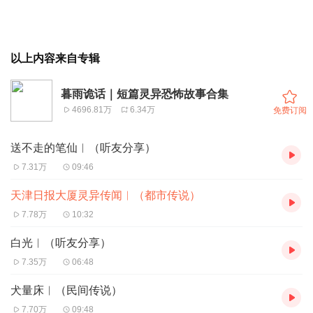
以上内容来自专辑
暮雨诡话｜短篇灵异恐怖故事合集
4696.81万
6.34万
免费订阅
送不走的笔仙︱（听友分享）
7.31万
09:46
天津日报大厦灵异传闻︱（都市传说）
7.78万
10:32
白光︱（听友分享）
7.35万
06:48
犬量床︱（民间传说）
7.70万
09:48