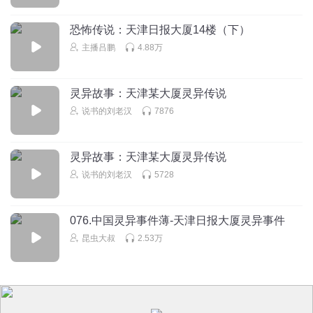
在天津念大学的时候同学就聊过，觉得好可怕~
恐怖传说：天津日报大厦14楼（下）
回复
2021-10-21
1
主播吕鹏
4.88万
深拥吾王
我去年就上去过，没得啊，那里来的
灵异故事：天津某大厦灵异传说
回复
2021-07-06
2
说书的刘老汉
7876
过眼云烟198828
灵异故事：天津某大厦灵异传说
回复
2021-04-14
说书的刘老汉
5728
1
醉花间o
076.中国灵异事件薄-天津日报大厦灵异事件
吃着大麻花
昆虫大叔
2.53万
回复
2021-04-23
1