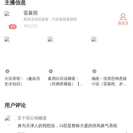
主播信息
雷暮雨
夜闻淡淡雨潇潇，与君暮暮复朝朝
加关注
8.53万
1.58万
10.32万
31.67万
大话茶馆︱（趣谈历
暮雨白话说聊斋︱
魂瞳︱优质恐怖悬疑
史冷知识）
（经典哄睡版）【诉
小说（雷暮雨、岁新
说经典鬼狐传】
双人演播）
用户评论
五十弦心动频道
身为天津人的我想说，14层是整栋大厦的排风换气系统