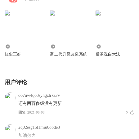
361
3.99万
8.97万
红尘正好
富二代升级改造系统
反派洗白大法
用户评论
oo7uw4qo3syhgzlrkz7v
还有两百多级没有更新
回复
2021-06-08
2
2q02esg15l1miu0obde3
加油努力