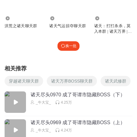
4.07万
10.31万
3.05万
洪荒之诸天聊天群
诸天气运掠夺聊天群
诸天：打打杀杀，莫
入本群 | 诸天万界 |
聊天群
换一批
相关推荐
穿越诸天聊天群
诸天万界BOSS聊天群
诸天武修群
诸天尽头0970 成了哥谭市隐藏BOSS（下）
_牛大宝_
4.25万
诸天尽头0969 成了哥谭市隐藏BOSS（上）
_牛大宝_
4.24万