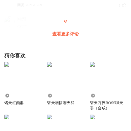
回复
2021-10-09
1
Mr漲
GG了
查看更多评论
回复
2021-11-15
0
月可幸愿
猜你喜欢
催更
回复
2021-09-25
0
_kimmy_i3
怎么就没了？
回复
12.69万
142.53万
55.62万
2021-04-16
0
诸天红颜群
诸天增幅聊天群
诸天万界BOSS聊天
群（合成）