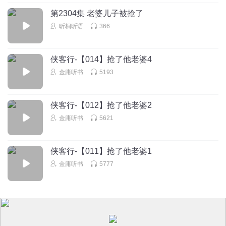
第2304集 老婆儿子被抢了
听友293412648
昕桐昕语
366
崇祯个大傻逼，感觉一辈子都只有7岁的智商，能打的都杀了
不能打的都活着
侠客行-【014】抢了他老婆4
回复
2022-10-15
2
金庸听书
5193
侠客行-【012】抢了他老婆2
金庸听书
5621
侠客行-【011】抢了他老婆1
金庸听书
5777