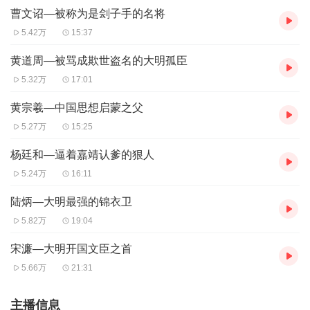
曹文诏—被称为是刽子手的名将
5.42万
15:37
黄道周—被骂成欺世盗名的大明孤臣
5.32万
17:01
黄宗羲—中国思想启蒙之父
5.27万
15:25
杨廷和—逼着嘉靖认爹的狠人
5.24万
16:11
陆炳—大明最强的锦衣卫
5.82万
19:04
宋濂—大明开国文臣之首
5.66万
21:31
主播信息