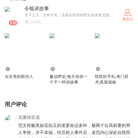
令狐讲故事
天下之大，无奇不有，流落在民间的野史杂谈更是犹如恒河沙数，而我就是一个讲故事的人
加关注
13.09万
850.29万
46.50万
2381
水浒里的那些人
趣说野史|每天给你一
悟世的手札|奇门异
个不一样的故事
术|悬疑诡秘
用户评论
花重锦官成
范文程貌美如花似玉的老婆命运多舛，被两个位高权重的男
人争抢，并不幸福，经历抢人事件后，老范内心深处自然而