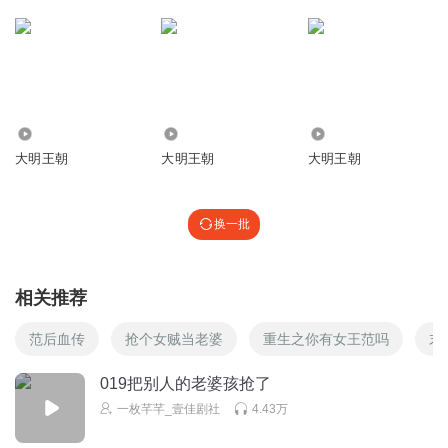
明朝时期后金所占领土一直属于中国，努尔哈赤是明朝册封
的建州卫指挥使，其祖上几代一直以明臣自居，虽然后金宣
布独立，但其本质是在明朝的土地上！
回复
2021-08-03
5
Krystalkko
回复 @
华佗扁鹊张仲景
:
文程
1418
2.36万
1151
大明王朝
大明王朝
大明王朝
舍得_98l
乾隆真是个“大聪明”
换一批
回复
2024-01-04
3
sas17
相关推荐
范仲淹真是范文程老祖宗？
范后血传
抢个女贼当老婆
重生之你有女王范吗
末
回复
2023-05-18
3
019把别人的老婆孩抢了
雪泥鸿爪8356
一枚芊芊_壹佳剧社
4.43万
你么对袁崇焕没什么好话？
回复
2023-12-26
2