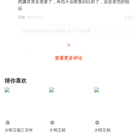
然嫌弃美女老婆了，再也不会恢复到以前了，这是老范的报
应
回复
2021-03-25
4
令狐讲故事
回复 @
花重锦官成
:
一针见血啊
黑玉帛
装腔作势，令人作呕
查看更多评论
回复
2021-08-14
2
令狐讲故事
回复 @
黑玉帛
:
要的就是这个劲儿
猜你喜欢
真实历史
就当时观点范文程百分之百是汉奸！
回复
2021-07-05
7
1264
14.60万
3.10万
遇车不淑
大明王朝三百年
大明王朝
大明王朝