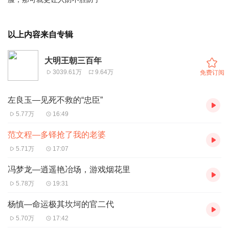
以上内容来自专辑
大明王朝三百年
3039.61万
9.64万
免费订阅
左良玉—见死不救的“忠臣”
5.77万
16:49
范文程—多铎抢了我的老婆
5.71万
17:07
冯梦龙—逍遥艳冶场，游戏烟花里
5.78万
19:31
杨慎—命运极其坎坷的官二代
5.70万
17:42