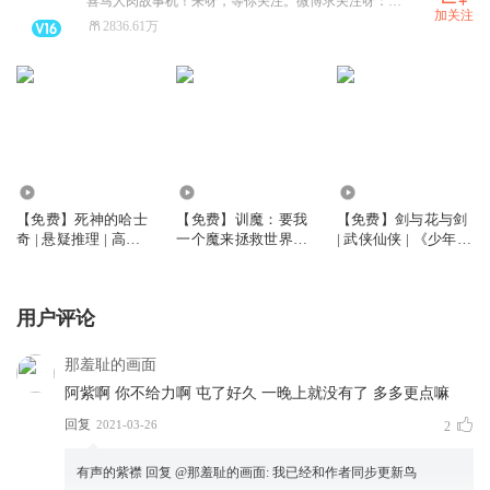
喜马人肉故事机！来呀，等你关注。微博求关注呀：有声的紫襟。
加关注
2836.61万
255.97万
26.39万
39.79万
【免费】死神的哈士
【免费】训魔：要我
【免费】剑与花与剑
奇 | 悬疑推理 | 高智
一个魔来拯救世界？
| 武侠仙侠 | 《少年歌
商犯罪 | 有声的紫襟
丨有声的紫襟领衔丨
行》作者周木楠原著
都市烧脑玄幻
| 有声的紫襟出品 | 多
人有声剧
用户评论
那羞耻的画面
阿紫啊 你不给力啊 屯了好久 一晚上就没有了 多多更点嘛
回复
2021-03-26
2
有声的紫襟
回复 @
那羞耻的画面
:
我已经和作者同步更新鸟