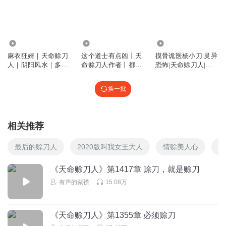
有声的紫襟
回复 @
我不说_4g
:
314.01万
7557.07万
14.76万
每天听紫荆讲故事
麻衣狂婿｜天命赊刀
这个道士有点凶丨天
摸骨诡医杨小刀|灵异
打卡
人｜阴阳风水｜多人
命赊刀人作者丨都市
恐怖|天命赊刀人|免
演播
捉鬼爽文
费有声小说
回复
2021-03-26
0
换一批
有声的紫襟
回复 @
每天听紫荆讲故事
:
滴
相关推荐
可爱的叶凌云
听不够 听不够 听不够
最后的赊刀人
2020版叫我女王大人
情赊美人心
赊
回复
2021-03-26
0
《天命赊刀人》第1417章 赊刀，就是赊刀
有声的紫襟
回复 @
可爱的叶凌云
:
故事太好听
有声的紫襟
15.08万
晓媚_r5
《天命赊刀人》第1355章 必须赊刀
打卡