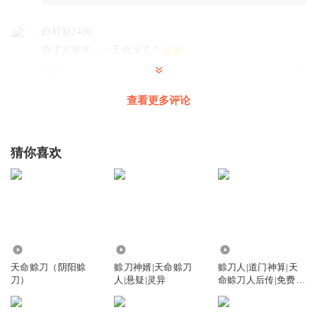
白衬衫2436
存了大半年，一天就没了？
回复
2021-03-27
2
查看更多评论
有声的紫襟
回复 @
白衬衫2436
:
我和作者同步更新鸟
无心8877
猜你喜欢
攒了十多天也没听见白狐失望啊，紫襟
回复
2021-03-26
1
有声的紫襟
回复 @
无心8877
:
地主家也没有余粮啊，我赶上作者更
新鸟，作者每天两集更新
145.93万
44.21万
957.85万
天命赊刀（阴阳赊
赊刀神婿|天命赊刀
赊刀人|道门神算|天
我不说_4g
刀）
人|悬疑|灵异
命赊刀人后传|免费悬
晚上在水库钓鱼 吓了我一跳😨
疑灵异
回复
2021-03-26
1