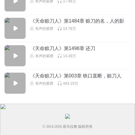
有声的紫襟
17.48万
回复
2021-03-26
0
有声的紫襟
回复 @
晓媚_r5
:
滴
《天命赊刀人》第1484章 赊刀的名，人的影
有声的紫襟
14.78万
1872315hybd
求多更新。
《天命赊刀人》第1496章 还刀
回复
2021-03-26
0
有声的紫襟
14.49万
有声的紫襟
回复 @
1872315hybd
:
没货呀，我已经赶上作者更新鸟
《天命赊刀人》第003章 铁口直断，赊刀人
有声的紫襟
483.19万
© 2014-
2026
喜马拉雅 版权所有