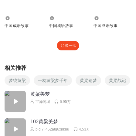
小学生娜可露露
3172
2912
1966
回复
2023-03-14
0
中国成语故事
中国成语故事
中国成语故事
燕于海
⊙∽⊙nise
换一批
回复
2021-12-02
0
听友282633597
相关推荐
e①◎~w
梦绕黄粱
一枕黄粱梦千年
黄粱别梦
黄粱战记
回复
2021-10-04
0
黄粱美梦
_黔夜Y
宝泽阿城
6.95万
回复
2021-07-08
0
103黄粱美梦
pldi7ji452a8j6xnkriu
4.53万