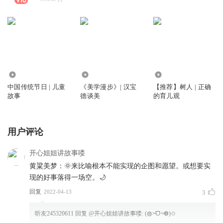
30.09万
1.07万
5503
中国传统节日 | 儿童
《美学漫步》| 汉宝
【推荐】树人 | 正确
故事
德谈美
的育儿观
用户评论
开心姐姐讲故事喽
黄粱美梦：🌞来比喻根本不能实现的企图和愿望。或想要实
现的好事落得一场空。🌙
回复
2022-04-13
3
听友245320611
回复 @
开心姐姐讲故事喽
:
(◍˃̶ᗜ˂̶◍)✩