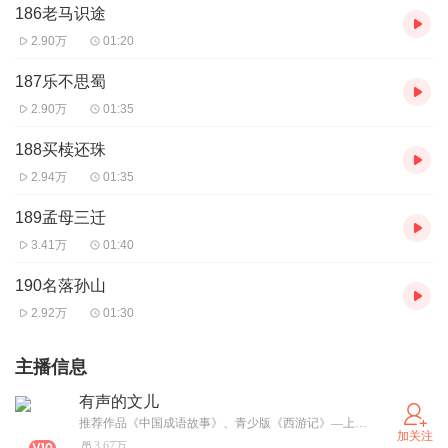
186老马识途
2.90万
01:20
187乐不思蜀
2.90万
01:35
188买椟还珠
2.94万
01:35
189孟母三迁
3.41万
01:40
190名落孙山
2.92万
01:30
主播信息
有声的文儿
推荐作品《中国成语故事》、青少版《西游记》—上架于【佳音少儿】、《上下五千年》上架于【娱悦佳音】
加关注
3.67万