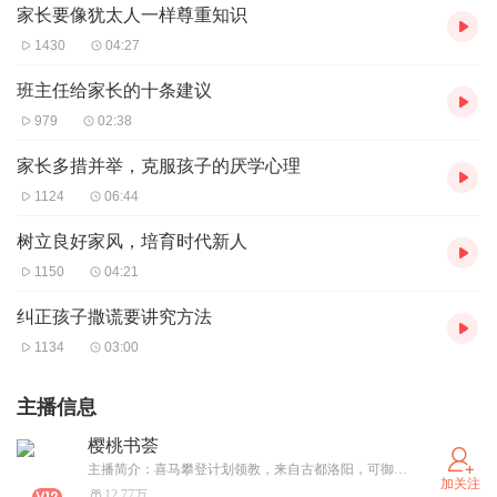
家长要像犹太人一样尊重知识
1430
04:27
班主任给家长的十条建议
979
02:38
家长多措并举，克服孩子的厌学心理
1124
06:44
树立良好家风，培育时代新人
1150
04:21
纠正孩子撒谎要讲究方法
1134
03:00
主播信息
樱桃书荟
主播简介：喜马攀登计划领教，来自古都洛阳，可御姐可萝莉，毕业于知名大学，热爱文学，用声音陪伴你，亲近阳光，感受温暖，愿你活成一束光！主播与你共同成长，让你的心灵得到洗涤和释放！
加关注
12.77万