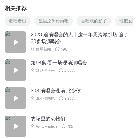
相关推荐
歌唱者也
星语之为你而唱
会唱歌的影子
谁把爱情
2023·追演唱会的人丨这一年我跨城赶场 追了
30多场演唱会
红星新闻
496
第98集 看一场现场演唱会
红酒拧不开
2.97万
303 演唱会现场 北少侠
北少侠来也
3.36万
农场里的动物们
WowEnglish
205