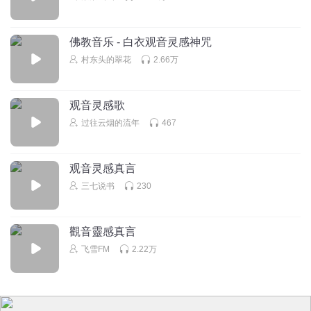
佛教音乐 - 白衣观音灵感神咒
村东头的翠花
2.66万
观音灵感歌
过往云烟的流年
467
观音灵感真言
三七说书
230
觀音靈感真言
飞雪FM
2.22万