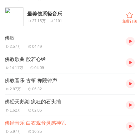
最美佛系轻音乐
27.15万
1101
免费订阅
佛歌
2.57万
04:49
佛教歌曲 般若心经
14.11万
04:09
佛教音乐 古筝 禅院钟声
2.87万
06:32
佛经天鹅湖 疯狂的石头插
1.62万
02:06
佛经音乐 白衣观音灵感神咒
5.97万
10:35