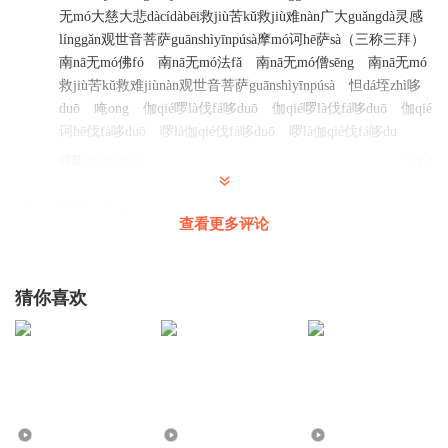
无mó大慈大悲dàcídàbēi救jiù苦kǔ救jiù难nàn广大guǎngdà灵感
línggǎn观世音菩萨guānshìyīnpúsà摩mó诃hē萨sà（三称三拜）
南nā无mó佛fó 南nā无mó法fǎ 南nā无mó僧sēng 南nā无mó
救jiù苦kǔ救难jiùnàn观世音菩萨guānshìyīnpúsà 怛dá垤zhì哆
duō 唵ong 伽qié啰là伐fá哆duō 伽qié啰là伐fá哆duō 伽qié
诃hē伐fá哆duō 啰là伽qié伐fá哆duō 啰là伽qié伐fá哆du
回复
2022-02-13
5
相伴一生_ul
查看更多评论
南无阿弥陀佛
回复
2022-09-04
1
猜你喜欢
玫瑰啵啵兔
好听，南无阿弥陀佛🙏🙏🙏
回复
2021-10-24
1
烨墨有声
回复 @
玫瑰啵啵兔
:
9.26万
25.53万
12.30万