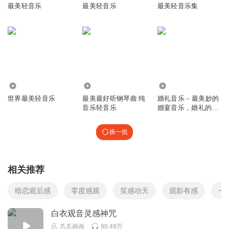
最美轻音乐
最美轻音乐
最美轻音乐集
听友225668976
好听好听
回复
2021-09-09
1
烨墨有声
回复 @
听友225668976
:
1434.59万
1428.58万
1075
听友387339435
世界最美轻音乐
最美最好听钢琴曲 纯
婚礼音乐 – 最美妙的
很好听！
音乐轻音乐
婚宴音乐，婚礼的
Chill Out 音乐， 年
回复
2022-06-21
0
轻喜对的婚宴音乐
换一批
秋天小麦穗
太吵了
相关推荐
回复
2022-02-10
0
暗恋观后感
零度感观
笑感动天
观影有感
一
ZHAOXIUFENG
白衣观音灵感神咒
回复
爪爪画画
90.49万
2021-10-13
0