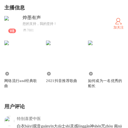
主播信息
烨墨有声
您的支持，我的坚持！
加关注
7881
2.50万
6.41万
422
网络流行and经典歌
2021抖音推荐歌曲
如何成为一名优秀的
曲
船长
用户评论
特别喜爱中医
白衣báiyī观音guānyīn大dà士shì灵感línggǎn神shén咒zhòu 南nā