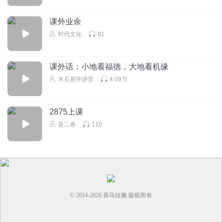
回复
2021-06-01
2
课外业余
欢欢喜喜妈
时代文化
81
👍👍👍👍👍👍💅💅
回复
2021-05-01
1
课外话：小地看福德，大地看机缘
木石易学讲堂
4.09万
2875上课
是二卷
110
© 2014-
2026
喜马拉雅 版权所有