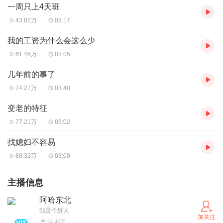
一周只上4天班
43.82万
03:17
我的工资为什么会这么少
61.46万
03:05
几年前的事了
74.27万
03:40
变老的特征
77.21万
03:02
找媳妇不容易
80.32万
03:00
主播信息
阿哈东北
我是个好人
加关注
34.40万