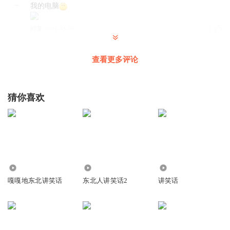
我的电脑
回复
2021-03-29
3
牛啊啊啊啊啊啊
查看更多评论
好听
回复
2021-03-29
3
猜你喜欢
听友241584189
回复 @
牛啊啊啊啊啊啊
:
1一
清风_小寒
6
回复
2021-03-29
3
330.47万
1.78万
2.95万
嘎嘎地东北讲笑话
东北人讲笑话2
讲笑话
乔淇妈
好！（此评论虽然才1个字，但语法严谨，用词工整，结构巧
妙，琅琅上口，可谓言简意赅，足见评论人扎实的文字功
底，以及信手扭来的写作技巧和惨绝人寰的创造能力，实在