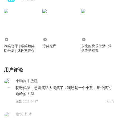
3.73万
0
196.34万
冷笑仓库 | 爆笑短笑
冷笑仓库
东北的快乐生活 | 爆
话合集 | 拯救不开心
笑段子有毒
用户评论
小狗狗来放屁
哎呀妈呀，您讲笑话太搞笑了，我还是一个小孩，那个笑的
哈哈的！😂
回复
2021-04-17
5
逸悦_柠木