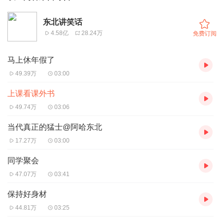
东北讲笑话
4.58亿
28.24万
免费订阅
马上休年假了
49.39万
03:00
上课看课外书
49.74万
03:06
当代真正的猛士@阿哈东北
17.27万
03:00
同学聚会
47.07万
03:41
保持好身材
44.81万
03:25