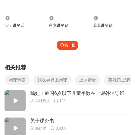
佩服佩服，再加上感叹号收尾，实在是点睛之笔）。
回复
2021-04-04
3
1032.93万
2.69万
2553
宝宝讲笑话
宽宽讲笑话
唱唱讲笑话
听友245029084
不愧是东北😅😅😅
回复
2023-04-04
2
换一批
锦鲤宝贝
东子，不错哟
相关推荐
回复
2021-06-19
2
网课青春
我在异界上网课
上课请看
英雄们上课啦
喵喵姐姐小主播
鸡娃！韩国6岁以下儿童半数在上课外辅导班
👍👍
羊城晚报
120
回复
2021-03-30
2
关于课外书
依颜有梦
要说你讲的笑话挺逗，那纯粹是胡扯，应该是特别的逗
杨红樱
3.83万