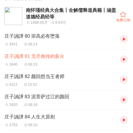
南怀瑾经典大合集丨全解儒释道典籍丨涵盖
道德经易经等
免费订阅
1988.05万
9.93万
庄子諵譁 80 崇高必有堕落
3941
08:14
庄子諵譁 81 无尽相传的薪火
3840
06:23
庄子諵譁 82 颜回想当王者师
4113
10:52
庄子諵譁 83 泥菩萨过江的颜回
3920
08:18
庄子諵譁 84 人生大原则
3793
06:10