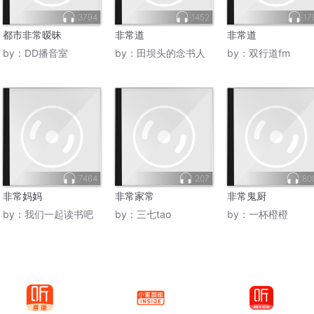
3794
1452
17
都市非常暧昧
非常道
非常道
by：
DD播音室
by：
田坝头的念书人
by：
双行道fm
7464
207
80
非常妈妈
非常家常
非常鬼厨
by：
我们一起读书吧
by：
三七tao
by：
一杯橙橙