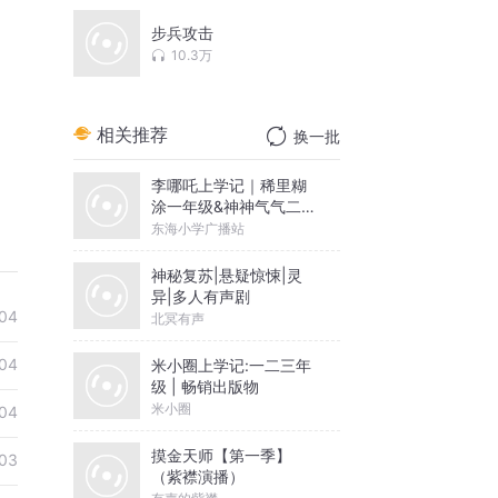
步兵攻击
10.3万
相关推荐
换一批
李哪吒上学记｜稀里糊
涂一年级&神神气气二年
级
东海小学广播站
神秘复苏|悬疑惊悚|灵
异|多人有声剧
04
北冥有声
04
米小圈上学记:一二三年
级 | 畅销出版物
米小圈
04
摸金天师【第一季】
03
（紫襟演播）