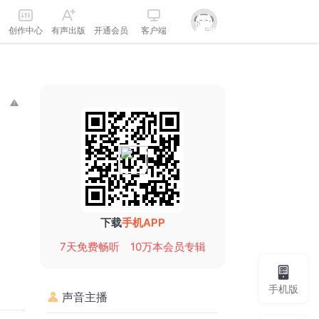
创作中心
有声出版
开通会员
客户端
下载
手机APP
7天免费畅听
10万本会员专辑
手机版
声音主播