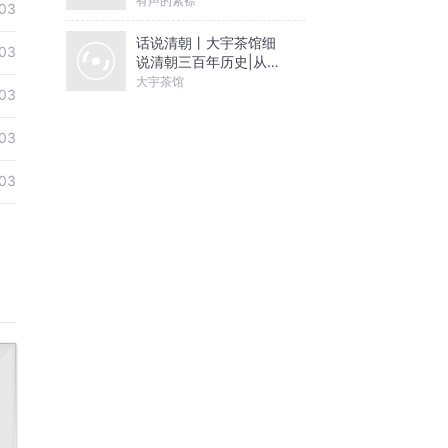
有声的紫襟
03
话说清朝丨大宇茶馆细
03
说清朝三百年历史|从努
尔哈赤到末代皇帝溥仪|
大宇茶馆
03
康熙雍正乾隆
03
03