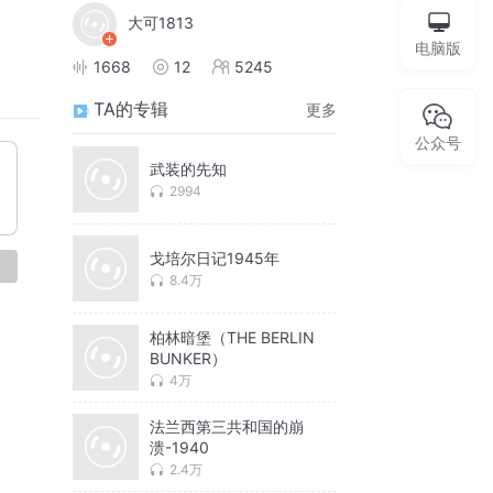
大可1813
电脑版
1668
12
5245
TA的专辑
更多
公众号
武装的先知
2994
戈培尔日记1945年
论
8.4万
柏林暗堡（THE BERLIN
BUNKER）
4万
法兰西第三共和国的崩
溃-1940
2.4万