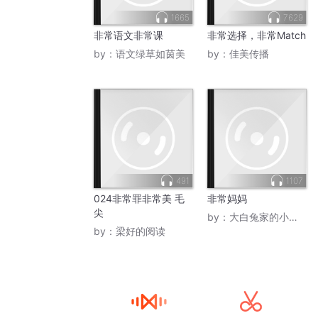
1665
7629
非常语文非常课
非常选择，非常Match
by：
语文绿草如茵美
by：
佳美传播
491
1107
024非常罪非常美 毛
非常妈妈
尖
by：
大白兔家的小白兔
by：
梁好的阅读